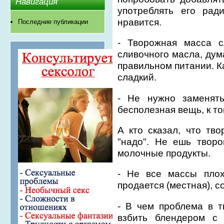
Навигация
употреблять его рад
нравится.
Последние публикации
- Творожная масса с
сливочного масла, дума
правильном питании. К
сладкий.
- Не нужно заменять
бесполезная вещь, к то
А кто сказал, что тво
"надо". Не ешь творо
молочные продукты.
- Не все массы плох
продается (местная), с
- В чем проблема в т
взбить блендером с 