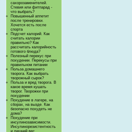
сахорозаменителей.
Стевия или фитпарад -
что выбрать?
Повышенный аппетит
после тренировки.
Хочется есть после
спорта
Подсчет калорий. Как
считать калории
правильно? Как
рассчитать калорийность
готового блюда?
Полезный перекус при
похудении. Перекусы при
правильном питании
Польза домашнего
творога. Как выбрать
творожный сырок?
Польза и вред творога. В
какое время кушать
творог. Творожки при
похудении
Похудение в лагере, на
сборах, на вызде. Как
безопасно похудеть не
дома?
Похудение при
инсулинозависимости.
Инсулинорезистентность
и лишний вес