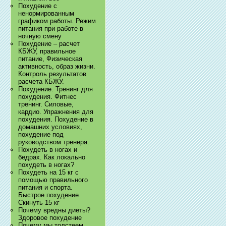
Похудение с
ненормированным
графиком работы. Режим
питания при работе в
ночную смену
Похудение – расчет
КБЖУ, правильное
питание, Физическая
активность, образ жизни.
Контроль результатов
расчета КБЖУ.
Похудение. Тренинг для
похудения. Фитнес
тренинг. Силовые,
кардио. Упражнения для
похудения. Похудение в
домашних условиях,
похудение под
руководством тренера.
Похудеть в ногах и
бедрах. Как локально
похудеть в ногах?
Похудеть на 15 кг с
помощью правильного
питания и спорта.
Быстрое похудение.
Скинуть 15 кг
Почему вредны диеты?
Здоровое похудение
Почему мы толстеем.