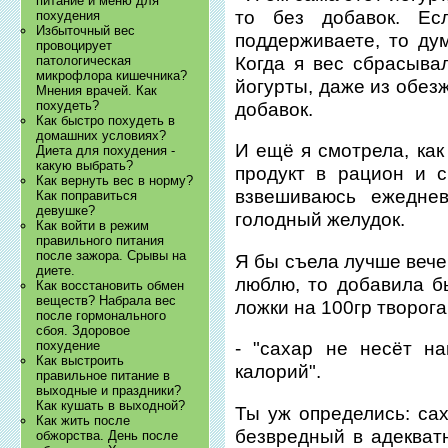
питание и меню для
то без добавок. Е
похудения
Избыточный вес
поддерживаете, то ду
провоцирует
Когда я вес сбрасыва
патологическая
микрофлора кишечника?
йогурты, даже из обез
Мнения врачей. Как
похудеть?
добавок.
Как быстро похудеть в
домашних условиях?
И ещё я смотрела, как
Диета для похудения -
какую выбрать?
продукт в рацион и с
Как вернуть вес в норму?
взвешиваюсь ежеднев
Как поправиться
девушке?
голодный желудок.
Как войти в режим
правильного питания
после зажора. Срывы на
Я бы съела лучше вечер
диете.
люблю, то добавила б
Как восстановить обмен
веществ? Набрала вес
ложки на 100гр творога
после гормонального
сбоя. Здоровое
похудение
- "сахар не несёт н
Как выстроить
калорий".
правильное питание в
выходные и праздники?
Как кушать в выходной?
Ты уж определись: сах
Как жить после
безвредный в адекват
обжорства. День после