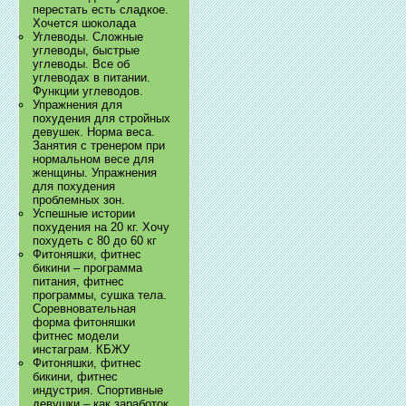
перестать есть сладкое.
Хочется шоколада
Углеводы. Сложные
углеводы, быстрые
углеводы. Все об
углеводах в питании.
Функции углеводов.
Упражнения для
похудения для стройных
девушек. Норма веса.
Занятия с тренером при
нормальном весе для
женщины. Упражнения
для похудения
проблемных зон.
Успешные истории
похудения на 20 кг. Хочу
похудеть с 80 до 60 кг
Фитоняшки, фитнес
бикини – программа
питания, фитнес
программы, сушка тела.
Соревновательная
форма фитоняшки
фитнес модели
инстаграм. КБЖУ
Фитоняшки, фитнес
бикини, фитнес
индустрия. Спортивные
девушки – как заработок