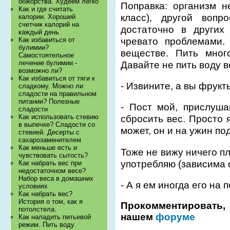
обжорства. Худеем легко
Поправка: организм н
Как и где считать
класс), другой воп
калории. Хороший
счетчик калорий на
достаточно в других
каждый день
чревато проблемами.
Как избавиться от
булимии?
веществе. Пить мног
Самостоятельное
лечение булимии -
Давайте не пить воду в
возможно ли?
Как избавиться от тяги к
- Извините, а вы фрук
сладкому. Можно ли
сладости на правильном
питании? Полезные
- Пост мой, прислуша
сладости
Как использовать стевию
сбросить вес. Просто 
в выпечке? Сладости со
может, он и на ужин по
стевией. Десерты с
сахарозаменителем
Как меньше есть и
Тоже не вижу ничего пло
чувствовать сытость?
употребляю (зависима о
Как набрать вес при
недостаточном весе?
Набор веса в домашних
- А я ем иногда его на 
условиях
Как набрать вес?
История о том, как я
Прокомментировать, 
потолстела.
нашем
форуме
Как наладить питьевой
режим. Пить воду