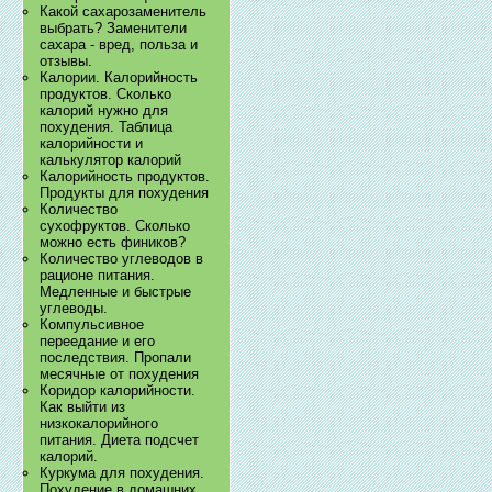
Какой сахарозаменитель
выбрать? Заменители
сахара - вред, польза и
отзывы.
Калории. Калорийность
продуктов. Сколько
калорий нужно для
похудения. Таблица
калорийности и
калькулятор калорий
Калорийность продуктов.
Продукты для похудения
Количество
сухофруктов. Сколько
можно есть фиников?
Количество углеводов в
рационе питания.
Медленные и быстрые
углеводы.
Компульсивное
переедание и его
последствия. Пропали
месячные от похудения
Коридор калорийности.
Как выйти из
низкокалорийного
питания. Диета подсчет
калорий.
Куркума для похудения.
Похудение в домашних