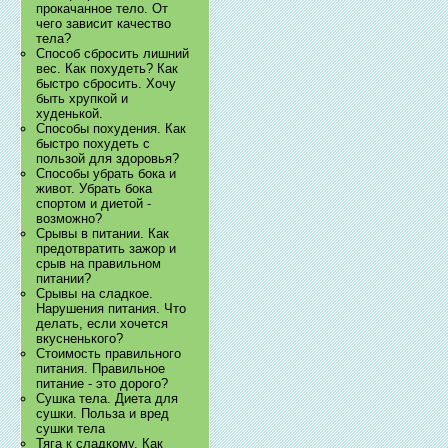
прокачанное тело. От
чего зависит качество
тела?
Способ сбросить лишний
вес. Как похудеть? Как
быстро сбросить. Хочу
быть хрупкой и
худенькой.
Способы похудения. Как
быстро похудеть с
пользой для здоровья?
Способы убрать бока и
живот. Убрать бока
спортом и диетой -
возможно?
Срывы в питании. Как
предотвратить зажор и
срыв на правильном
питании?
Срывы на сладкое.
Нарушения питания. Что
делать, если хочется
вкусненького?
Стоимость правильного
питания. Правильное
питание - это дорого?
Сушка тела. Диета для
сушки. Польза и вред
сушки тела
Тяга к сладкому. Как