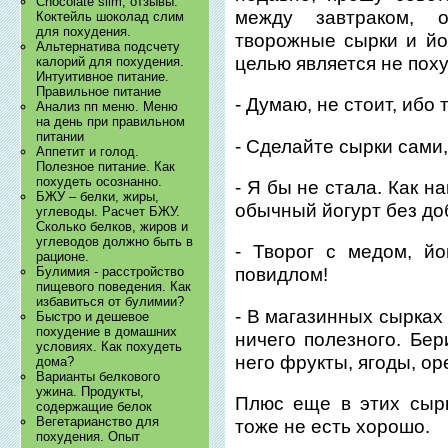
Chocolate slim, отзывы.
между завтраком, 
Коктейль шоколад слим
для похудения.
творожные сырки и йо
Альтернатива подсчету
целью является не пох
калорий для похудения.
Интуитивное питание.
Правильное питание
- Думаю, не стоит, ибо 
Анализ пп меню. Меню
на день при правильном
питании
- Сделайте сырки сами,
Аппетит и голод.
Полезное питание. Как
похудеть осознанно.
- Я бы не стала. Как 
БЖУ – белки, жиры,
обычный йогурт без доб
углеводы. Расчет БЖУ.
Сколько белков, жиров и
углеводов должно быть в
- Творог с медом, й
рационе.
Булимия - расстройство
повидлом!
пищевого поведения. Как
избавиться от булимии?
- В магазинных сырках
Быстро и дешевое
похудение в домашних
ничего полезного. Бер
условиях. Как похудеть
него фрукты, ягоды, ор
дома?
Варианты белкового
ужина. Продукты,
Плюс еще в этих сыр
содержащие белок
Вегетарианство для
тоже не есть хорошо.
похудения. Опыт