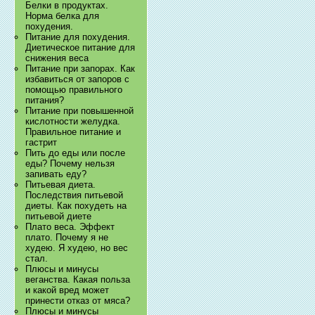
Белки в продуктах.
Норма белка для
похудения.
Питание для похудения.
Диетическое питание для
снижения веса
Питание при запорах. Как
избавиться от запоров с
помощью правильного
питания?
Питание при повышенной
кислотности желудка.
Правильное питание и
гастрит
Пить до еды или после
еды? Почему нельзя
запивать еду?
Питьевая диета.
Последствия питьевой
диеты. Как похудеть на
питьевой диете
Плато веса. Эффект
плато. Почему я не
худею. Я худею, но вес
стал.
Плюсы и минусы
веганства. Какая польза
и какой вред может
принести отказ от мяса?
Плюсы и минусы