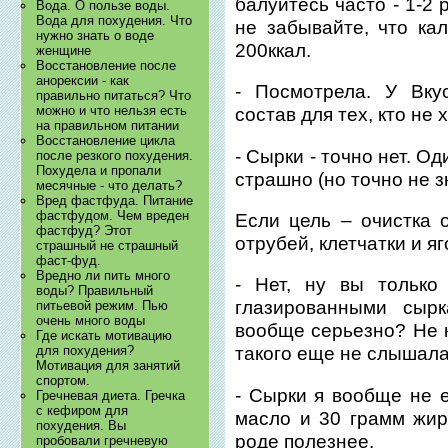
балуйтесь часто - 1-2 
Вода. О пользе воды.
Вода для похудения. Что
не забывайте, что ка
нужно знать о воде
200ккал.
женщине
Восстановление после
анорексии - как
- Посмотрела. У Вку
правильно питаться? Что
можно и что нельзя есть
состав для тех, кто не
на правильном питании
Восстановление цикла
- Сырки - точно нет. Од
после резкого похудения.
Похудела и пропали
страшно (но точно не з
месячные - что делать?
Вред фастфуда. Питание
фастфудом. Чем вреден
Если цель – очистка 
фастфуд? Этот
отрубей, клетчатки и я
страшный не страшный
фаст-фуд.
Вредно ли пить много
- Нет, ну вы только
воды? Правильный
глазированными сырк
питьевой режим. Пью
очень много воды
вообще серьезно? Не 
Где искать мотивацию
для похудения?
такого еще не слышала
Мотивация для занятий
спортом.
- Сырки я вообще не е
Гречневая диета. Гречка
с кефиром для
масло и 30 грамм жир
похудения. Вы
роде полезнее.
пробовали гречневую