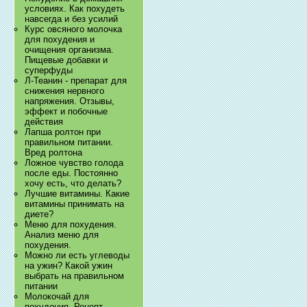
условиях. Как похудеть
навсегда и без усилий
Курс овсяного молочка
для похудения и
очищения организма.
Пищевые добавки и
суперфуды
Л-Теанин - препарат для
снижения нервного
напряжения. Отзывы,
эффект и побочные
действия
Лапша ролтон при
правильном питании.
Вред ролтона
Ложное чувство голода
после еды. Постоянно
хочу есть, что делать?
Лучшие витамины. Какие
витамины принимать на
диете?
Меню для похудения.
Анализ меню для
похудения.
Можно ли есть углеводы
на ужин? Какой ужин
выбрать на правильном
питании
Молокочай для
похудения. Рецепт