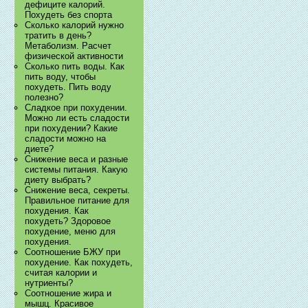
дефиците калорий.
Похудеть без спорта
Сколько калорий нужно
тратить в день?
Метаболизм. Расчет
физической активности
Сколько пить воды. Как
пить воду, чтобы
похудеть. Пить воду
полезно?
Сладкое при похудении.
Можно ли есть сладости
при похудении? Какие
сладости можно на
диете?
Снижение веса и разные
системы питания. Какую
диету выбрать?
Снижение веса, секреты.
Правильное питание для
похудения. Как
похудеть? Здоровое
похудение, меню для
похудения.
Соотношение БЖУ при
похудение. Как похудеть,
считая калории и
нутриенты?
Соотношение жира и
мышц. Красивое