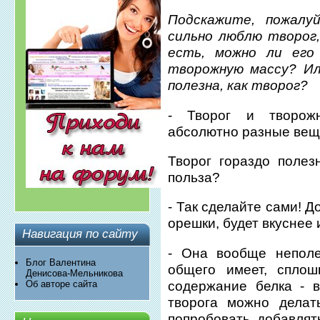
Подскажите, пожалу
сильно люблю творог,
есть, можно ли его
творожную массу? Ил
полезна, как творог?
- Творог и творож
абсолютно разные вещ
Творог гораздо полез
польза?
- Так сделайте сами! Д
орешки, будет вкуснее 
Навигация по сайту
- Она вообще неполе
Блог Валентина
общего имеет, сплош
Денисова-Мельникова
содержание белка - в
Об авторе сайта
творога можно делать
попробовать добавлят