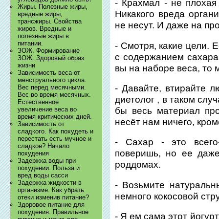
- Крахмал - не плохая
Жиры. Полезные жиры,
Никакого вреда орган
вредные жиры,
трансжиры. Свойства
не несут. И даже на пр
жиров. Вредные и
полезные жиры в
питании.
- Смотря, какие цели. 
ЗОЖ. Формирование
с содержанием сахара 
ЗОЖ. Здоровый образ
жизни
вы на наборе веса, то 
Зависимость веса от
менструального цикла.
- Давайте, втирайте л
Вес перед месячными.
Вес во время месячных.
диетолог , в таком сл
Естественное
бы весь материал про
увеличение веса во
время критических дней.
несёт нам ничего, кром
Зависимость от
сладкого. Как похудеть и
перестать есть мучное и
- Сахар - это всего
сладкое? Начало
поверишь, но ее даж
похудения
Задержка воды при
роддомах.
похудении. Польза и
вред воды сасси
Задержка жидкости в
- Возьмите натуральн
организме. Как убрать
немного кокосовой стр
отеки изменив питание?
Здоровое питание для
похудения. Правильное
- Я ем сама этот йогурт