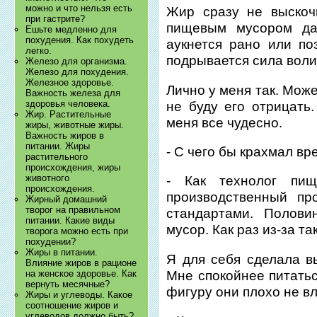
можно и что нельзя есть
Жир сразу не выскоч
при гастрите?
пищевым мусором даж
Ешьте медленно для
похудения. Как похудеть
аукнется рано или по
легко.
подрывается сила воли
Железо для организма.
Железо для похудения.
Железное здоровье.
Лично у меня так. Може
Важность железа для
здоровья человека.
не буду его отрицать
Жир. Растительные
меня все чудесно.
жиры, животные жиры.
Важность жиров в
питании. Жиры
- С чего бы крахмал вр
растительного
происхождения, жиры
животного
- Как технолог пи
происхождения.
производственный пр
Жирный домашний
творог на правильном
стандартами. Полови
питании. Какие виды
мусор. Как раз из-за та
творога можно есть при
похудении?
Жиры в питании.
Я для себя сделала в
Влияние жиров в рационе
Мне спокойнее питатьс
на женское здоровье. Как
вернуть месячные?
фигуру они плохо не вл
Жиры и углеводы. Какое
соотношение жиров и
углеводов должно быть?