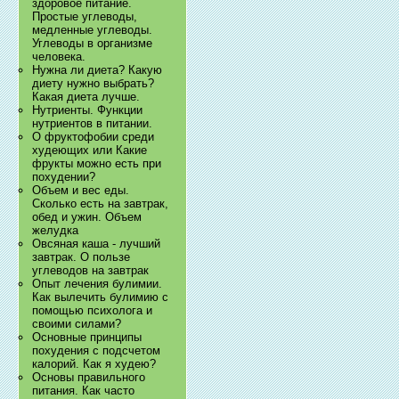
здоровое питание.
Простые углеводы,
медленные углеводы.
Углеводы в организме
человека.
Нужна ли диета? Какую
диету нужно выбрать?
Какая диета лучше.
Нутриенты. Функции
нутриентов в питании.
О фруктофобии среди
худеющих или Какие
фрукты можно есть при
похудении?
Объем и вес еды.
Сколько есть на завтрак,
обед и ужин. Объем
желудка
Овсяная каша - лучший
завтрак. О пользе
углеводов на завтрак
Опыт лечения булимии.
Как вылечить булимию с
помощью психолога и
своими силами?
Основные принципы
похудения с подсчетом
калорий. Как я худею?
Основы правильного
питания. Как часто