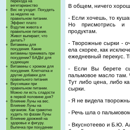
перехода на
В общем, ничего хорош
вегетарианство
Вес не уходит. Похудеть
за неделю на
- Если хочешь, то куша
правильном питании.
Эффект плато
Но присмотрись и 
Вздутие живота и
продуктам.
правильное питание.
Живот выпирает, что
делать?
- Творожные сырки - о
Витамины для
похудения. Какие
ела скорее, как исключ
витамины принимать при
ежедневный перекус. Т
похудении? БАДЫ для
худеющих
Витамины с хромом для
- Если Вы берете сы
похудения. Клетчатка и
пальмовое масло там. 
другие добавки для
правильного питания
Тут либо цена, либо к
Вкусняшки при
сырки.
правильном питании.
Можно ли есть сладости
в первой половине дня?
- Я не видела творожн
Влияние Луны на вес.
Влияние Луны на
организм. Как грамотно
- Речь шла о пальмовом 
худеть по фазам Луны
Влияние дрожжей на
здоровье и фигуру.
- Вкуснотеево и Б.Ю. 
Выпечка при похудении