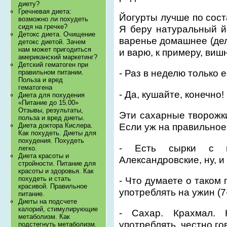
диету?
Гречневая диета:
Йогурты лучше по сост
возможно ли похудеть
сидя на гречке?
Я беру натуральный й
Детокс диета. Очищение
варенье домашнее (дел
детокс диетой. Зачем
нам может пригодиться
и варю, к примеру, вишн
американский маркетинг?
Детский гематоген при
- Раз в неделю только е
правильном питании.
Польза и вред
гематогена
- Да, кушайте, конечно!
Диета для похудения
«Питание до 15.00»
Отзывы, результаты,
Эти сахарные творожк
польза и вред диеты.
Диета доктора Кислера.
Если уж на правильное 
Как похудеть. Диеты для
похудения. Похудеть
- Есть сырки с не
легко.
Диета красоты и
Александровские, ну, и
стройности. Питание для
красоты и здоровья. Как
похудеть и стать
- Что думаете о таком 
красивой. Правильное
употреблять на ужин (7
питание.
Диеты на подсчете
калорий, стимулирующие
- Сахар. Крахмал.
метаболизм. Как
употреблять, честно го
подстегнуть метаболизм.