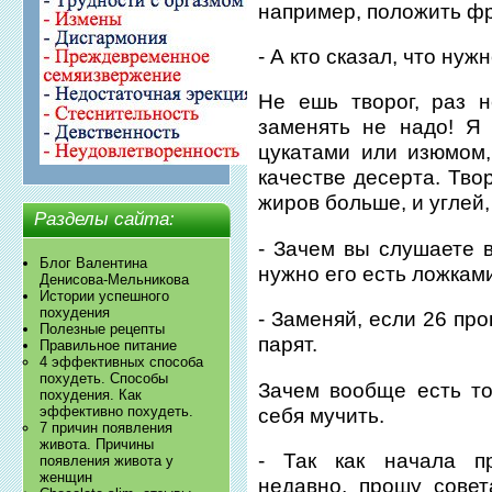
например, положить ф
- А кто сказал, что нуж
Не ешь творог, раз 
заменять не надо! Я
цукатами или изюмом,
качестве десерта. Твор
жиров больше, и углей,
Разделы сайта:
- Зачем вы слушаете в
Блог Валентина
нужно его есть ложками
Денисова-Мельникова
Истории успешного
похудения
- Заменяй, если 26 пр
Полезные рецепты
парят.
Правильное питание
4 эффективных способа
похудеть. Способы
Зачем вообще есть т
похудения. Как
эффективно похудеть.
себя мучить.
7 причин появления
живота. Причины
- Так как начала пр
появления живота у
женщин
недавно, прошу сове