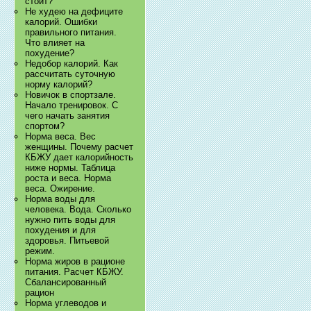
стоит?
Не худею на дефиците
калорий. Ошибки
правильного питания.
Что влияет на
похудение?
Недобор калорий. Как
рассчитать суточную
норму калорий?
Новичок в спортзале.
Начало тренировок. С
чего начать занятия
спортом?
Норма веса. Вес
женщины. Почему расчет
КБЖУ дает калорийность
ниже нормы. Таблица
роста и веса. Норма
веса. Ожирение.
Норма воды для
человека. Вода. Сколько
нужно пить воды для
похудения и для
здоровья. Питьевой
режим.
Норма жиров в рационе
питания. Расчет КБЖУ.
Сбалансированный
рацион
Норма углеводов и