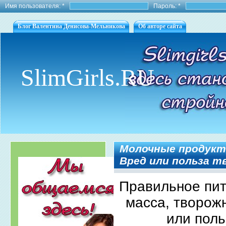
Имя пользователя:
*
Пароль:
*
Блог Валентина Денисова-Мельникова
Об авторе сайта
SlimGirls.RU
Молочные продукт
Вред или польза тв
Правильное пит
масса, творожн
или поль