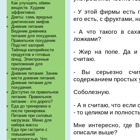
Как улучшить обмен
веществ. Худеем
- У этой фирмы есть 
эффективно.
Диеты: семь вредных
его есть, с фруктами, 
диетических мифов.
Дневник питания.
- А что такого в сах
Ведение дневника
питания для похудения.
ложками?
Правильное похудение.
Подсчет калорий.
Таблица калорийности
- Жир на попе. Да и
продуктов и готовых
считаю.
блюд. Электронные
приложения для
похудения.
- Вы серьезно счи
Дневник питания. Зачем
вести дневник питания.
содержанием простых у
Дневник питания для
похудения.
Соболезную.
Доступно ли правильное
питание. Правильное
питание - это дорого?
- А я считаю, что если
Еда до тренировки и
после тренировки.
- то целиком и полност
Питание при силовых
нагрузках. Меню для
Мне интересно, где В
набора массы
Еда при гастрите с
описали выше?
повышенной
кислотностью. Что