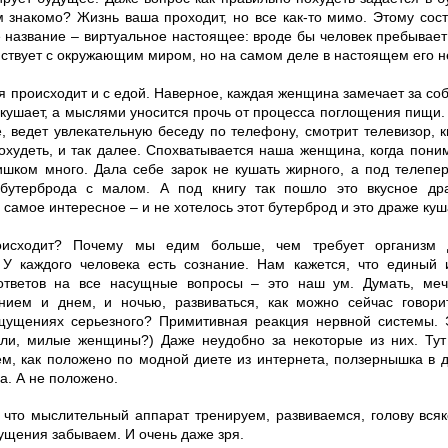
 знакомо? Жизнь ваша проходит, но все как-то мимо. Этому сос
 название – виртуальное настоящее: вроде бы человек пребывает
йствует с окружающим миром, но на самом деле в настоящем его не
я происходит и с едой. Наверное, каждая женщина замечает за со
, кушает, а мыслями уносится прочь от процесса поглощения пищи.
е, ведет увлекательную беседу по телефону, смотрит телевизор, к
похудеть, и так далее. Спохватывается наша женщина, когда пони
ишком много. Дала себе зарок не кушать жирного, а под телепе
бутерброда с малом. А под книгу так пошло это вкусное дра
 самое интересное – и не хотелось этот бутерброд и это драже куш
оисходит? Почему мы едим больше, чем требует организм 
 У каждого человека есть сознание. Нам кажется, что единый
ответов на все насущные вопросы – это наш ум. Думать, мечт
нием и днем, и ночью, развиваться, как можно сейчас говори
ощущениях серьезного? Примитивная реакция нервной системы.
к ли, милые женщины?) Даже неудобно за некоторые из них. Тут
м, как положено по модной диете из интернета, ползернышка в д
а. А не положено.
, что мыслительный аппарат тренируем, развиваемся, голову вс
ущения забываем. И очень даже зря.