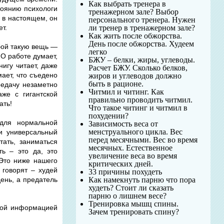
Как выбрать тренера в
тоянию психологи
тренажерном зале? Выбор
 в настоящем, он
персонального тренера. Нужен
ли тренер в тренажерном зале?
т.
Как жить после обжорства.
День после обжорства. Худеем
бой такую вещь —
легко
 О работе думает,
БЖУ – белки, жиры, углеводы.
нигу читает, даже
Расчет БЖУ. Сколько белков,
мает, что съедено
жиров и углеводов должно
быть в рационе.
редачу незаметно
Читмил и читинг. Как
же с гигантской
правильно проводить читмил.
ать!
Что такое читинг и читмил в
похудении?
для нормальной
Зависимость веса от
менструального цикла. Вес
 и универсальный
перед месячными. Вес во время
ать, заниматься
месячных. Естественное
ть – это да, это
увеличение веса во время
 Это ниже нашего
критических дней.
 говорят – худей
33 причины похудеть
ень, а предатель
Как намекнуть парню что пора
худеть? Стоит ли сказать
парню о лишнем весе?
Тренировка мышц спины.
якой информацией
Зачем тренировать спину?