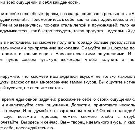
тии всех ощущений и себя как данности.
рите себе волшебные фразы, возвращающие вас в реальность: «Я з
удивительна!». Присмотритесь к себе, как на вас подействовали э
 Плечи развернулись, походка стала легкой и пружинящей, тело н
задумываетесь, как быстро похудеть, такая прогулка – идеальный дл
ть в настоящем, вы сможете получать гораздо больше удовольстви
вать кусками припрятанную шоколадку. Смакуйте ваш шоколад по 
, аромат и консистенцию. Насладитесь этими ощущениями. И 
ам нужно совсем чуть-чуть шоколада, чтобы получить от не
наружите, что сможете наслаждаться вкусом не только лакомст
укты раскроют вам многогранную гамму вкусов. Вы ощутите исти
ый кусочек, не спешите глотать.
о время еды одной задачей: расскажите себе о своих ощущениях
 и анализируйте свои ощущения. Допустим, приготовьте несколь
 со смузи. И не думайте о квартальном отчете! Он вас подождет!
те соус, возьмите горошек, ломтик свежего хлеба с отру
сочетайте. Вы здесь и сейчас. Вы – творец идеального вкуса. И к
е себе, наслаждайтесь ею.