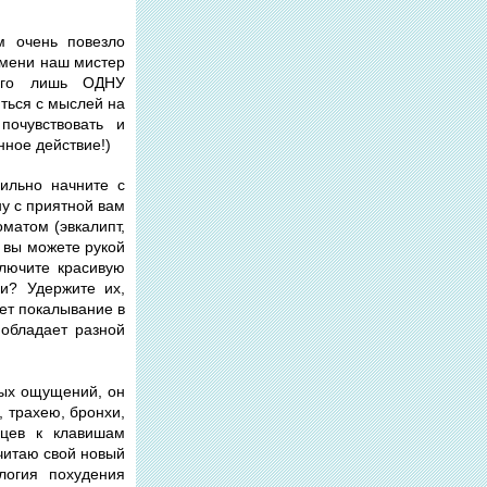
м очень повезло
емени наш мистер
его лишь ОДНУ
иться с мыслей на
очувствовать и
нное действие!)
ильно начните с
у с приятной вам
матом (эвкалипт,
й вы можете рукой
ключите красивую
и? Удержите их,
ает покалывание в
 обладает разной
ных ощущений, он
, трахею, бронхи,
ьцев к клавишам
очитаю свой новый
логия похудения