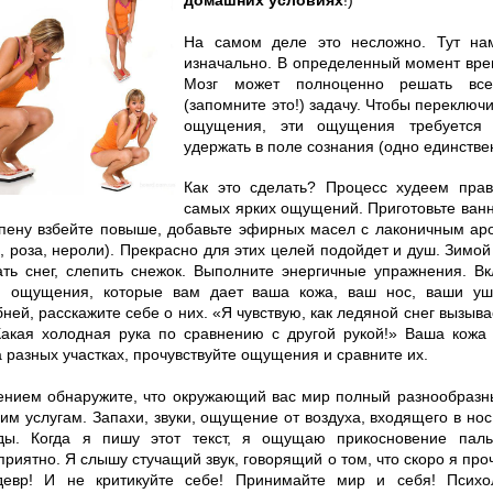
домашних условиях
!)
На самом деле это несложно. Тут на
изначально. В определенный момент вр
Мозг может полноценно решать вс
(запомните это!) задачу. Чтобы переключ
ощущения, эти ощущения требуется п
удержать в поле сознания (одно единстве
Как это сделать? Процесс худеем прав
самых ярких ощущений. Приготовьте ванн
пену взбейте повыше, добавьте эфирных масел с лаконичным аро
, роза, нероли). Прекрасно для этих целей подойдет и душ. Зимо
ать снег, слепить снежок. Выполните энергичные упражнения. В
и ощущения, которые вам дает ваша кожа, ваш нос, ваши уш
ней, расскажите себе о них. «Я чувствую, как ледяной снег вызыв
Какая холодная рука по сравнению с другой рукой!» Ваша кожа
 разных участках, прочувствуйте ощущения и сравните их.
лением обнаружите, что окружающий вас мир полный разнообраз
им услугам. Запахи, звуки, ощущение от воздуха, входящего в нос
ы. Когда я пишу этот текст, я ощущаю прикосновение пал
приятно. Я слышу стучащий звук, говорящий о том, что скоро я пр
девр! И не критикуйте себе! Принимайте мир и себя! Психо