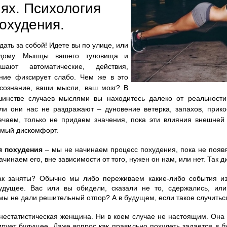
ях. Психология
охудения.
ать за собой! Идете вы по улице, или
дому. Мышцы вашего туловища и
ршают автоматические, действия,
ние фиксирует слабо. Чем же в это
сознание, ваши мысли, ваш мозг? В
инстве случаев мыслями вы находитесь далеко от реальност
ли они нас не раздражают – дуновение ветерка, запахов, прико
ечаем, только не придаем значения, пока эти влияния внешней
имый дискомфорт.
я похудения
– мы не начинаем процесс похудения, пока не появ
ачинаем его, вне зависимости от того, нужен он нам, или нет. Так д
к заняты? Обычно мы либо переживаем какие-либо события из
дущее. Вас или вы обидели, сказали не то, сдержались, или
мы не дали решительный отпор? А в будущем, если такое случить
днестатистическая женщина. Ни в коем случае не настоящим. Она
рует будущее. Даже вопрос как правильно похудеть задается в 