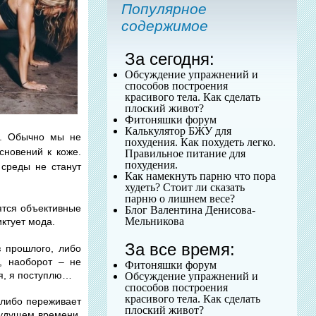
Популярное
содержимое
За сегодня:
Обсуждение упражнений и
способов построения
красивого тела. Как сделать
плоский живот?
Фитоняшки форум
Калькулятор БЖУ для
и. Обычно мы не
похудения. Как похудеть легко.
сновений к коже.
Правильное питание для
похудения.
 среды не станут
Как намекнуть парню что пора
худеть? Стоит ли сказать
парню о лишнем весе?
ятся объективные
Блог Валентина Денисова-
Мельникова
иктует мода.
За все время:
 прошлого, либо
, наоборот – не
Фитоняшки форум
ся, я поступлю…
Обсуждение упражнений и
способов построения
красивого тела. Как сделать
 либо переживает
плоский живот?
будущем времени.