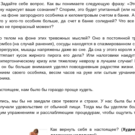
. Задайте себе вопрос. Как вы понимаете следующую фразу: «Эт
нку нарисует ваше сознание? Спорим, это будет упитанный (или н
а на фоне загородного особняка и километровым счетом в банке. А
что у кого-то особняк больше, да счет в банке солидней? Что все
еко не прекрасный момент?
го телом на фоне этих тревожных мыслей? Оно в постоянной тр
омбоз (на случай ранения), сосуды находятся в спазмированном с
ерегрузок, мышцы напряжены даже во сне. Да сна у этого короля 
оттяпает кусок жирного пирога его дела? Или налоговики наеду
 гипертоническому кризу или тяжелому неврозу в лучшем случае!
, он бы больше внимания уделял повседневным радостям жизни
нием своего особняка, весом часов на руке или сытым урчани
ника.
астоящем, нам было бы гораздо проще худеть.
лись, мы бы не заедали свои тревоги и страхи. У нас была бы
олучали удовольствие от обычной пищи. Тогда мы бы уделяли б
им упражнениям и расслабляющим процедурам, чтобы ощутить т
Как вернуть себя в настоящее? (
Худе