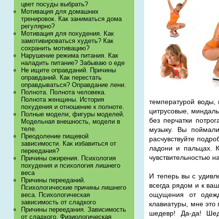
цвет посуды выбрать?
Мотивация для домашних
тренировок. Как заниматься дома
регулярно?
Мотивация для похудения. Как
замотивироваться худеть? Как
сохранить мотивацию?
Нарушение режима питания. Как
наладить питание? Забываю о еде
Не ищите оправданий. Причины
оправданий. Как перестать
оправдываться? Оправдание лени.
Полнота. Полнота человека.
Полнота женщины. История
температурой воды, 
похудения и отношение к полноте.
цитрусовые, миндаль
Полные модели, фигуры моделей.
без перчатки потрог
Модельная внешность, модели в
теле.
музыку. Вы поймал
Преодоление пищевой
расчувствуйте подроб
зависимости. Как избавиться от
ладони и пальцах. 
переедания?
чувствительностью на
Причины ожирения. Психология
похудения и психология лишнего
веса
И теперь вы с удив
Причины перееданий.
всегда рядом и к ваш
Психологические причины лишнего
ощущения от одежд
веса. Психологическая
зависимость от сладкого
клавиатуры, мне это 
Причины переедания. Зависимость
шедевр! Да-да! Ше
от сладкого. Физиологическая