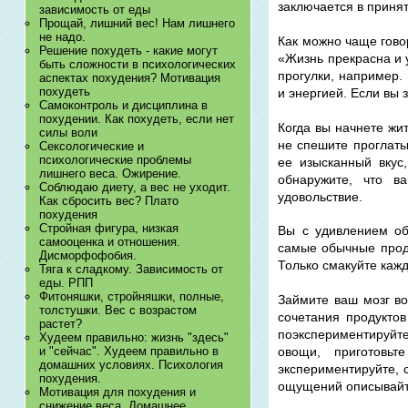
заключается в приня
зависимость от еды
Прощай, лишний вес! Нам лишнего
не надо.
Как можно чаще гово
Решение похудеть - какие могут
«Жизнь прекрасна и 
быть сложности в психологических
прогулки, например.
аспектах похудения? Мотивация
похудеть
и энергией. Если вы 
Самоконтроль и дисциплина в
похудении. Как похудеть, если нет
Когда вы начнете жи
силы воли
не спешите проглаты
Сексологические и
психологические проблемы
ее изысканный вкус
лишнего веса. Ожирение.
обнаружите, что в
Соблюдаю диету, а вес не уходит.
удовольствие.
Как сбросить вес? Плато
похудения
Стройная фигура, низкая
Вы с удивлением об
самооценка и отношения.
самые обычные прод
Дисморфофобия.
Только смакуйте кажд
Тяга к сладкому. Зависимость от
еды. РПП
Фитоняшки, стройняшки, полные,
Займите ваш мозг в
толстушки. Вес с возрастом
сочетания продуктов
растет?
поэкспериментируйте
Худеем правильно: жизнь "здесь"
и "сейчас". Худеем правильно в
овощи, приготовь
домашних условиях. Психология
экспериментируйте, 
похудения.
ощущений описывайт
​Мотивация для похудения и
снижение веса. Домашнее