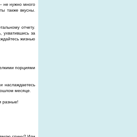
– не нужно много
ты также вкусны.
тальному отчету.
, ухватившись за
лаждайтесь жизнью
 мелкими порциями
 и наслаждаетесь
прошлом месяце.
и разные!
прямлю спину? Или