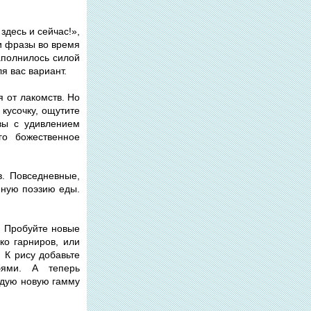
десь и сейчас!»,
ти фразы во время
аполнилось силой
я вас вариант.
я от лакомств. Но
кусочку, ощутите
вы с удивлением
го божественное
в. Повседневные,
нную поэзию еды.
. Пробуйте новые
ко гарниров, или
 К рису добавьте
бями. А теперь
аждую новую гамму