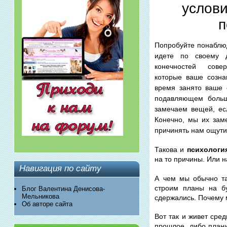
услови
п
Попробуйте понаблюд
идете по своему 
конечностей сове
которые ваше созна
время занято ваше 
подавляющем больш
замечаем вещей, ес
Конечно, мы их зам
причинять нам ощут
Такова и
психологи
на то причины. Или н
Навигация по сайту
А чем мы обычно та
строим планы на бу
Блог Валентина Денисова-
Мельникова
сдержались. Почему 
Об авторе сайта
Вот так и живет сре
прошлое, либо плани