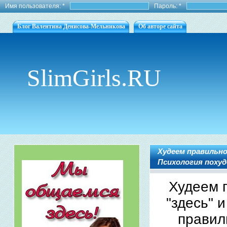
Имя пользователя:
*
Пароль:
*
Блог Валентина Денисова-Мельникова
Об авторе сайта
SlimGirls.RU
Худеем правильно:
Психология похуд
Худеем 
"здесь" 
правил