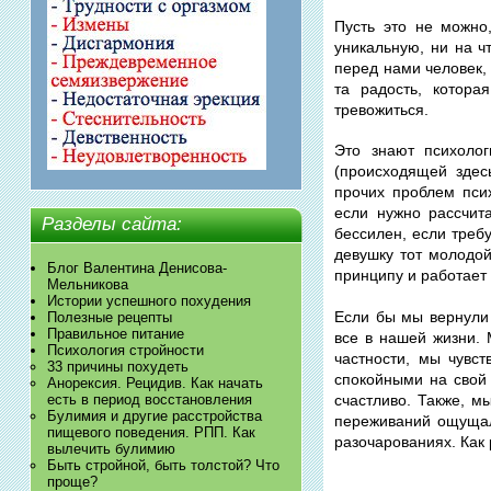
Пусть это не можно
уникальную, ни на ч
перед нами человек, 
та радость, котор
тревожиться.
Это знают психоло
(происходящей здес
прочих проблем пси
если нужно рассчит
Разделы сайта:
бессилен, если треб
девушку тот молодой
Блог Валентина Денисова-
принципу и работает
Мельникова
Истории успешного похудения
Если бы мы вернули 
Полезные рецепты
Правильное питание
все в нашей жизни. 
Психология стройности
частности, мы чувс
33 причины похудеть
спокойными на свой 
Анорексия. Рецидив. Как начать
есть в период восстановления
счастливо. Также, м
Булимия и другие расстройства
переживаний ощущал
пищевого поведения. РПП. Как
разочарованиях. Как 
вылечить булимию
Быть стройной, быть толстой? Что
проще?