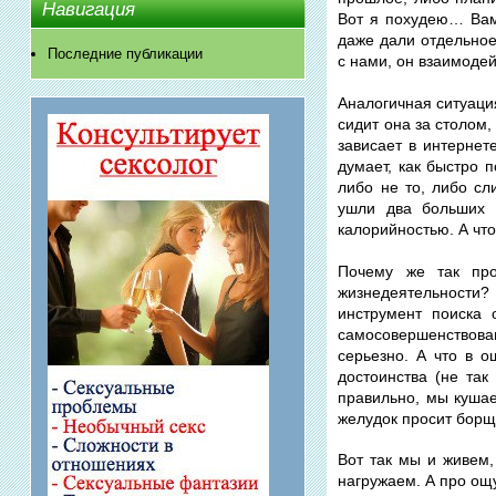
Навигация
Вот я похудею… Вам
даже дали отдельное
Последние публикации
с нами, он взаимоде
Аналогичная ситуаци
сидит она за столом
зависает в интернет
думает, как быстро 
либо не то, либо сл
ушли два больших 
калорийностью. А что
Почему же так пр
жизнедеятельности?
инструмент поиска 
самосовершенствова
серьезно. А что в 
достоинства (не та
правильно, мы кушае
желудок просит борщ
Вот так мы и живем
нагружаем. А про ощ