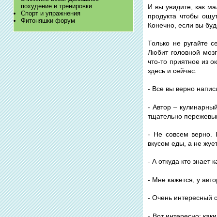
похудение и тренировки.
И вы увидите, как м
Спорт и упражнения
продукта чтобы ощут
Фитоняшки форум
Конечно, если вы буд
Только не ругайте с
Любит головной мозг
что-то приятное из 
здесь и сейчас.
- Все вы верно напис
- Автор – кулинарны
тщательно пережевы
- Не совсем верно. 
вкусом еды, а не жуе
- А откуда кто знает
- Мне кажется, у авто
- Очень интересный 
- Вот интересно: ка