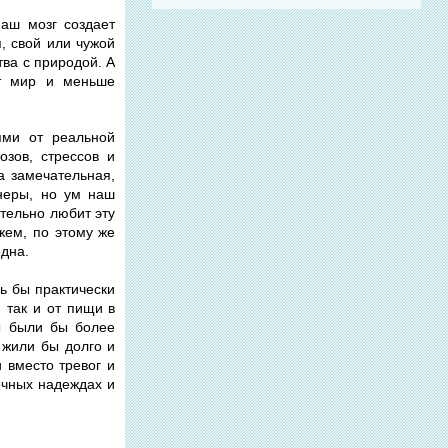
наш мозг создает
, свой или чужой
тва с природой. А
от мир и меньше
ями от реальной
озов, стрессов и
а замечательная,
енеры, но ум наш
ительно любит эту
ажем, по этому же
одна.
ь бы практически
 так и от пищи в
Мы были бы более
 жили бы долго и
 вместо тревог и
ечных надеждах и