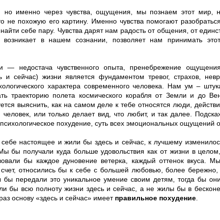
, но именно через чувства, ощущения, мы познаем этот мир, 
то не похожую его картину. Именно чувства помогают разобраться
найти себе пару. Чувства дарят нам радость от общения, от единс
ая возникает в нашем сознании, позволяет нам принимать эт
ги — недостача чувственного опыта, пренебрежение ощущени
ь и сейчас) жизни является фундаментом тревог, страхов, невр
хологического характера современного человека. Нам ум – штук
ать траекторию полета космического корабля от Земли и до В
уется выяснить, как на самом деле к тебе относятся люди, действ
 человек, или только делает вид, что любит, и так далее. Подск
 психологическое похудение, суть всех эмоциональных ощущений 
себе настоящее и жили бы здесь и сейчас, к лучшему изменилос
Мы бы получали куда больше удовольствия как от жизни в целом,
твовали бы каждое дуновение ветерка, каждый оттенок вкуса. 
счет, относились бы к себе с большей любовью, более бережно,
ы бы передали это уникальное умение своим детям, тогда бы они
и бы всю полноту жизни здесь и сейчас, а не жилы бы в бескон
раз основу «здесь и сейчас» имеет
правильное похудение
.