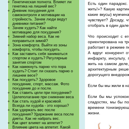
Генетическая полнота. Влияет ли
Есть один парадокс
генетика на лишний вес?
жить!»? Какую карти
Дневник похудения для
какие вкусы) мужчин
самоконтроля и мотивации на
стройность. Зачем люди ведут
чувствует? Досаду, 
дневники питания?
отобрать в один дал
Зачем худеть? Как найти
мотивацию для похудения?
Что происходит с е
Зимний набор веса. Как не
поправиться зимой?
ориентирована на тр
Зона комфорта. Выйти из зоны
работает в режиме п
комфорта, чтобы похудеть.
А вдруг конкурент 
Как заставить себя заниматься
инфаркту, инсульту,
спортом и худеть? Регулярные
занятия спортом
жить на самом деле
Как намекнуть парню что пора
архитектурным реше
худеть? Стоит ли сказать парню о
дорогущего внедорож
лишнем весе?
Как похудеть? Здоровое
похудение, спорт, массаж. Фото
Если бы мы жили в н
похудение до и после.
Как ставить цели при похудении?
Если бы мы успокои
Целеполагание при снижении веса
Как стать худой и красивой.
сладостях, мы бы п
Всегда ли худоба - это хорошо?
времени тонизирующ
Как удержать вес после
жизни.
похудения? Удержание веса после
диеты. Как не набрать вес.
Как цвет влияет на аппетит?
Влияние цвета на аппетит. Какой