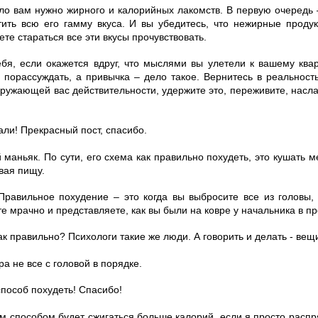
ало вам нужно жирного и калорийных лакомств. В первую очередь 
ить всю его гамму вкуса. И вы убедитесь, что нежирные продук
ете стараться все эти вкусы прочувствовать.
ебя, если окажется вдруг, что мыслями вы улетели к вашему квар
 порассуждать, а привычка – дело такое. Вернитесь в реальность
окружающей вас действительности, удержите это, переживите, нас
али! Прекрасный пост, спасибо.
й маньяк. По сути, его схема как правильно похудеть, это кушать
вая пищу.
Правильное похудение – это когда вы выбросите все из головы,
те мрачно и представляете, как вы были на ковре у начальника в 
 как правильно? Психологи такие же люди. А говорить и делать - вещ
ра не все с головой в порядке.
способ похудеть! Спасибо!
ким способом будет сжигаться больше калорий, если я просто рас