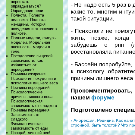
перестать
- Не надо есть 5 раз в
оправдываться?
какие-то, многим инту
Оправдание лени.
Полнота. Полнота
такой ситуации.
человека. Полнота
женщины. История
похудения и отношение к
- Психологи не помогу
полноте.
жить, позже, когда
Полные модели, фигуры
моделей. Модельная
забудешь о рпп (л
внешность, модели в
восстановляла питание
теле.
Преодоление пищевой
зависимости. Как
- Бассейн попробуйте,
избавиться от
переедания?
к психологу обратите
Причины ожирения.
причины лишнего веса
Психология похудения и
психология лишнего веса
Причины перееданий.
Прокомментировать, 
Психологические
нашем
форуме
причины лишнего веса.
Психологическая
зависимость от сладкого
Подготовлено специа
Причины переедания.
Зависимость от
сладкого.
‹ Анорексия. Рецидив. Как нача
Физиологическая
стройной, быть толстой? Что пр
зависимость от еды
Прощай, лишний вес!