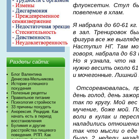
флуоксетин. Стул б
повеление в хлам.
Я набрала до 60-61 кг
в зал. Тренировок бы
фигура все же выгляде
Наступил НГ. Там моя
говоря, набрала до 63
Но я узнала, что на
Разделы сайта:
нужно весить около 61
и мочегонные. Лишний 
Блог Валентина
Денисова-Мельникова
Истории успешного
Отсоревновалась, пр
похудения
Полезные рецепты
день голод, день зажо
Правильное питание
так по кругу. Мой вес
Психология стройности
33 причины похудеть
мучение, боже мой. П
Анорексия. Рецидив. Как
воли в кулак и пере
начать есть в период
восстановления
наладились отношения
Булимия и другие
так что мысли о еде
расстройства пищевого
поведения. РПП. Как
было 2 недели назад