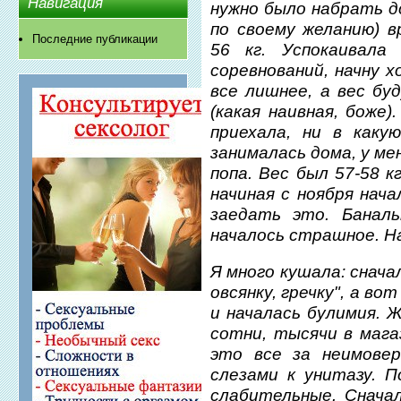
Навигация
нужно было набрать до
по своему желанию) в
Последние публикации
56 кг. Успокаивала
соревнований, начну 
все лишнее, а вес б
(какая наивная, боже)
приехала, ни в каку
занималась дома, у ме
попа. Вес был 57-58 к
начиная с ноября нача
заедать это. Банал
началось страшное. Н
Я много кушала: снача
овсянку, гречку", а в
и началась булимия. 
сотни, тысячи в мага
это все за неимове
слезами к унитазу. 
слабительные. Снача