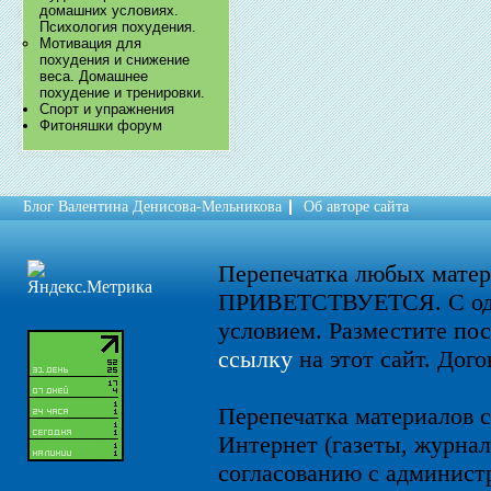
домашних условиях.
Психология похудения.
​Мотивация для
похудения и снижение
веса. Домашнее
похудение и тренировки.
Спорт и упражнения
Фитоняшки форум
Блог Валентина Денисова-Мельникова
Об авторе сайта
Перепечатка любых мате
ПРИВЕТСТВУЕТСЯ. С од
условием. Разместите по
ссылку
на этот сайт. Дого
Перепечатка материалов с
Интернет (газеты, журнал
согласованию с администр