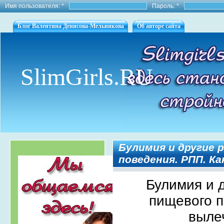
Имя пользователя:
*
Пароль:
*
Блог Валентина Денисова-Мельникова
Об авторе сайта
SlimGirls.RU
Булимия и другие
поведения. РПП. К
Булимия и 
пищевого п
выле