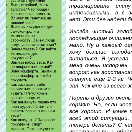
вылечить булимию
травмировала спин
Быть стройной, быть
толстой? Что проще?
интенсивными, а в 
Генетическая полнота.
Влияет ли генетика на
нет. Эти две недели б
лишний вес?
Дневник похудения для
Иногда чистый голод
самоконтроля и
мотивации на
последующим очищени
стройность. Зачем люди
мало. Ну и каждый ден
ведут дневники питания?
Зачем худеть? Как найти
хочу больше голода
мотивацию для
питаться. Я устала.
похудения?
Зимний набор веса. Как
меня очень испорчен.
не поправиться зимой?
вопрос: как восстано
Зона комфорта. Выйти из
зоны комфорта, чтобы
скинуть еще 2-3 кг. 
похудеть.
Как заставить себя
зал. Как мне из всего
заниматься спортом и
худеть? Регулярные
Парень и друзья очень
занятия спортом
Как намекнуть парню что
кормят. Но, если чест
пора худеть? Стоит ли
все хорошо. И маме 
сказать парню о лишнем
весе?
всей этой ситуации.
Как похудеть? Здоровое
теперь делать? С че
похудение, спорт,
массаж. Фото похудение
восстановить и обрат