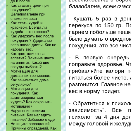
до и после.
Как ставить цели при
благодарна, всем счас
похудении?
Целеполагание при
- Кушать 5 раз в ден
снижении веса
Как стать худой и
перекуса по 150 гр. П
красивой. Всегда ли
парнем побольше пешко
худоба - это хорошо?
Как удержать вес после
было думать о вредно
похудения? Удержание
похудения, это все чис
веса после диеты. Как не
набрать вес.
Как цвет влияет на
- В первую очередь
аппетит? Влияние цвета
на аппетит. Какой цвет
поправьте здоровье. 
посуды выбрать?
прибавляйте калори 
Мотивация для
домашних тренировок.
питаться более чисто.
Как заниматься дома
разгонится. Главное не
регулярно?
Мотивация для
вес в норму придет.
похудения. Как
замотивироваться
худеть? Как сохранить
- Обратиться к психол
мотивацию?
зависимость". Все 
Нарушение режима
питания. Как наладить
психолог за 4 дня до
питание? Забываю о еде
между головой и желуд
Не ищите оправданий.
Причины оправданий. Как