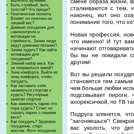
вылечить булимию
смене образа жизни, 
Быть стройной, быть
сталкиваются с тем, 
толстой? Что проще?
Генетическая полнота.
наконец, вот оно оз
Влияет ли генетика на
понимание того, что хо
лишний вес?
Дневник похудения для
самоконтроля и
Новая профессия, ново
мотивации на
что именно! И тут ва
стройность. Зачем люди
ведут дневники питания?
начинают отговариват
Зачем худеть? Как найти
бы вы не покидали с
мотивацию для
похудения?
другим!
Зимний набор веса. Как
не поправиться зимой?
Зона комфорта. Выйти из
Вот вы решили похудет
зоны комфорта, чтобы
становятся тем самым 
похудеть.
Как заставить себя
чем больше любви исп
заниматься спортом и
подсовывает пироги, 
худеть? Регулярные
занятия спортом
анорексичкой, по ТВ та
Как намекнуть парню что
пора худеть? Стоит ли
сказать парню о лишнем
Подруга клянется, ч
весе?
"загоняешься"! Свекро
Как похудеть? Здоровое
похудение, спорт,
вас уколоть, что де
массаж. Фото похудение