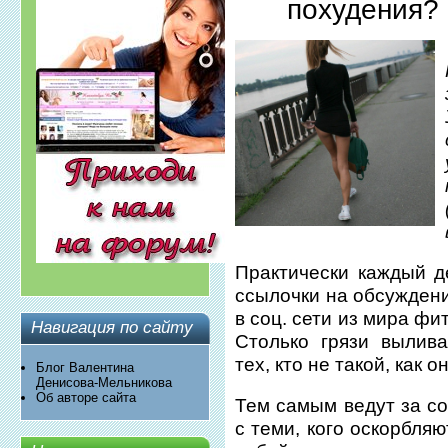
похудения?
Практически каждый д
ссылочки на обсужден
в соц. сети из мира фи
Навигация по сайту
Столько грязи вылив
тех, кто не такой, как он
Блог Валентина
Денисова-Мельникова
Об авторе сайта
Тем самым ведут за со
с теми, кого оскорбля