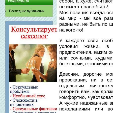
собой, а хуже, считаю
Навигация
не имеет право быть!
Последние публикации
Моя позиция всегда ос
на мир - мы все раз
разными, не быть по 
на кого-то!
У каждого свои особ
условия жизни, в
предпочтения, каким о
или сочными, худым
быстрыми, с тонкими н
Девочки, дорогие м
провокации, ни в се
отдельным личност
говорить вам, как дол
комфортно, чувствова
А чужие навязанные в
пожеланиями или во