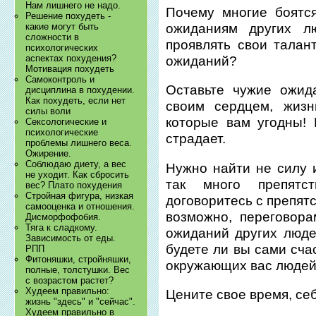
Нам лишнего не надо.
Почему многие боятс
Решение похудеть -
ожиданиям других л
какие могут быть
сложности в
проявлять свои талан
психологических
аспектах похудения?
ожиданий?
Мотивация похудеть
Самоконтроль и
Оставьте чужие ожид
дисциплина в похудении.
Как похудеть, если нет
своим сердцем, жиз
силы воли
которые вам угодны! 
Сексологические и
психологические
страдает.
проблемы лишнего веса.
Ожирение.
Соблюдаю диету, а вес
Нужно найти не силу и
не уходит. Как сбросить
так много препятс
вес? Плато похудения
Стройная фигура, низкая
договоритесь с препят
самооценка и отношения.
возможно, переговор
Дисморфофобия.
Тяга к сладкому.
ожиданий других люде
Зависимость от еды.
будете ли вы сами сча
РПП
Фитоняшки, стройняшки,
окружающих вас людей
полные, толстушки. Вес
с возрастом растет?
Худеем правильно:
Цените свое время, себ
жизнь "здесь" и "сейчас".
Худеем правильно в