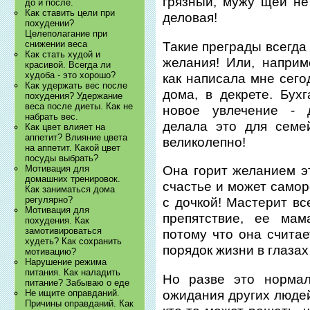
грязный, мужу щей не
до и после.
Как ставить цели при
деловая!
похудении?
Целеполагание при
снижении веса
Такие преграды всегда
Как стать худой и
желания! Или, напри
красивой. Всегда ли
худоба - это хорошо?
как написала мне сего
Как удержать вес после
дома, в декрете. Бух
похудения? Удержание
веса после диеты. Как не
новое увлечение - 
набрать вес.
делала это для семе
Как цвет влияет на
аппетит? Влияние цвета
великолепно!
на аппетит. Какой цвет
посуды выбрать?
Мотивация для
Она горит желанием эт
домашних тренировок.
счастье и может самор
Как заниматься дома
регулярно?
с дочкой! Мастерит вс
Мотивация для
препятствие, ее мам
похудения. Как
замотивироваться
потому что она считае
худеть? Как сохранить
порядок жизни в глазах
мотивацию?
Нарушение режима
питания. Как наладить
Но разве это нормал
питание? Забываю о еде
ожидания других людей
Не ищите оправданий.
Причины оправданий. Как