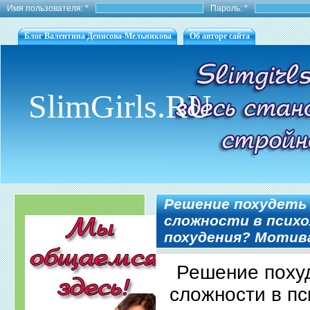
Имя пользователя:
*
Пароль:
*
Блог Валентина Денисова-Мельникова
Об авторе сайта
SlimGirls.RU
Решение похудеть 
сложности в психо
похудения? Мотив
Решение похуд
сложности в пс