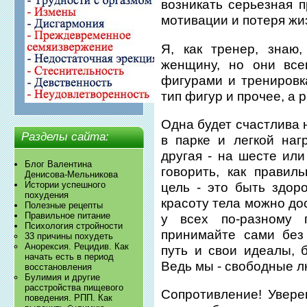
возникать серьезная п
мотивации и потеря жи
Я, как тренер, знаю
женщину, но они все
фигурами и тренировк
тип фигур и прочее, а 
Одна будет счастлива н
Разделы сайта:
в парке и легкой нагр
другая - на шесте или
Блог Валентина
говорить, как прави
Денисова-Мельникова
Истории успешного
цель - это быть здор
похудения
красоту тела можно до
Полезные рецепты
Правильное питание
у всех по-разному 
Психология стройности
принимайте сами без
33 причины похудеть
Анорексия. Рецидив. Как
путь и свои идеалы, 
начать есть в период
Ведь мы - свободные л
восстановления
Булимия и другие
расстройства пищевого
Сопротивление! Увере
поведения. РПП. Как