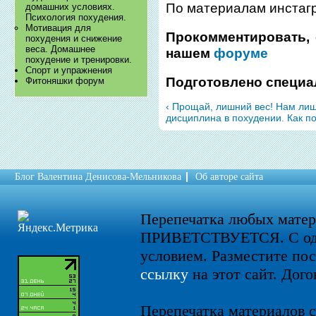
По материалам инстагра
домашних условиях.
Психология похудения.
​Мотивация для
Прокомментировать, 
похудения и снижение
веса. Домашнее
нашем
форуме
похудение и тренировки.
Спорт и упражнения
Подготовлено специа
Фитоняшки форум
‹ Прощай, лишний вес! Нам лиш
дисциплина в похудении. Как по
Блог Валентина Денисова-Мельникова
Об авторе сайта
Перепечатка любых мате
ПРИВЕТСТВУЕТСЯ. С од
условием. Разместите по
ссылку
на этот сайт. Дого
Перепечатка материалов с