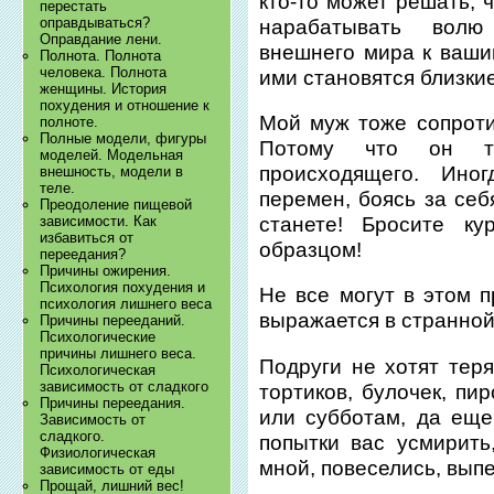
кто-то может решать, 
перестать
оправдываться?
нарабатывать волю
Оправдание лени.
внешнего мира к ваши
Полнота. Полнота
человека. Полнота
ими становятся близки
женщины. История
похудения и отношение к
Мой муж тоже сопроти
полноте.
Полные модели, фигуры
Потому что он т
моделей. Модельная
происходящего. Ино
внешность, модели в
теле.
перемен, боясь за себ
Преодоление пищевой
станете! Бросите ку
зависимости. Как
избавиться от
образцом!
переедания?
Причины ожирения.
Психология похудения и
Не все могут в этом п
психология лишнего веса
выражается в странной
Причины перееданий.
Психологические
причины лишнего веса.
Подруги не хотят теря
Психологическая
зависимость от сладкого
тортиков, булочек, пи
Причины переедания.
или субботам, да еще
Зависимость от
сладкого.
попытки вас усмирить
Физиологическая
мной, повеселись, выпе
зависимость от еды
Прощай, лишний вес!