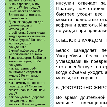
вылечить булимию
инсулин отвечает за
Быть стройной, быть
толстой? Что проще?
Поэтому чем стабиль
Генетическая полнота.
быстрее уходит вес.
Влияет ли генетика на
лишний вес?
можете полностью отк
Дневник похудения для
кофеин и алкоголь. Ина
самоконтроля и
мотивации на
не уходит при правиль
стройность. Зачем люди
ведут дневники питания?
5. БЕЛОК В КАЖДОМ
Зачем худеть? Как найти
мотивацию для
похудения?
Белок замедляет п
Зимний набор веса. Как
не поправиться зимой?
Употребляя белок (
Зона комфорта. Выйти из
углеводами, вы превра
зоны комфорта, чтобы
похудеть.
что способствует поте
Как заставить себя
когда объемы уходят, 
заниматься спортом и
худеть? Регулярные
массы, это хорошо.
занятия спортом
Как намекнуть парню что
пора худеть? Стоит ли
6. ДОСТАТОЧНО ЖИР
сказать парню о лишнем
весе?
Во время длительной
Как похудеть? Здоровое
похудение, спорт,
меньше насыщенн
массаж. Фото похудение