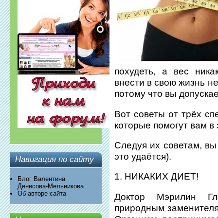
похудеть, а вес ник
внести в свою жизнь н
потому что вы допуска
Вот советы от трёх сп
которые помогут вам в 
Следуя их советам, вы
это удаётся).
Навигация по сайту
1. НИКАКИХ ДИЕТ!
Блог Валентина
Денисова-Мельникова
Об авторе сайта
Доктор Мэрилин Гл
природным заменителям