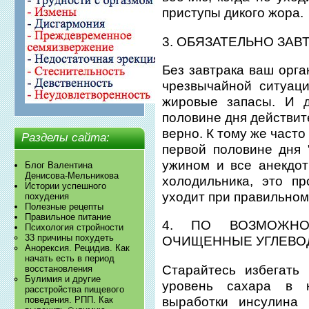
приступы дикого жора.
3. ОБЯЗАТЕЛЬНО ЗАВ
Без завтрака ваш орг
чрезвычайной ситуац
жировые запасы. И д
половине дня действит
верно. К тому же часто
Разделы сайта:
первой половине дня 
ужином и все анекдот
Блог Валентина
Денисова-Мельникова
холодильника, это пр
Истории успешного
уходит при правильном
похудения
Полезные рецепты
Правильное питание
4. ПО ВОЗМОЖН
Психология стройности
33 причины похудеть
ОЧИЩЕННЫЕ УГЛЕВО
Анорексия. Рецидив. Как
начать есть в период
Старайтесь избегать
восстановления
Булимия и другие
уровень сахара в 
расстройства пищевого
выработки инсулина 
поведения. РПП. Как