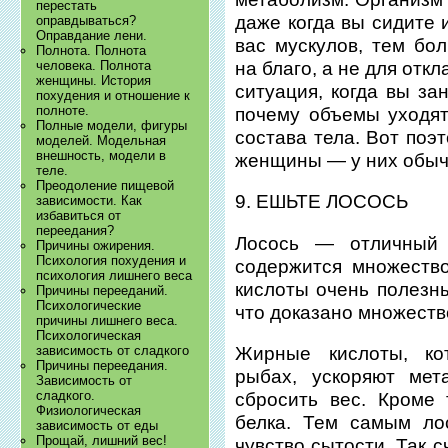
перестать
даже когда вы сидите 
оправдываться?
Оправдание лени.
вас мускулов, тем бо
Полнота. Полнота
на благо, а не для отк
человека. Полнота
женщины. История
ситуация, когда вы за
похудения и отношение к
полноте.
почему объемы уходят,
Полные модели, фигуры
состава тела. Вот поэ
моделей. Модельная
внешность, модели в
женщины — у них обыч
теле.
Преодоление пищевой
9. ЕШЬТЕ ЛОСОСЬ
зависимости. Как
избавиться от
переедания?
Лосось — отличный
Причины ожирения.
Психология похудения и
содержится множеств
психология лишнего веса
кислоты очень полезны
Причины перееданий.
Психологические
что доказано множеств
причины лишнего веса.
Психологическая
Жирные кислоты, ко
зависимость от сладкого
Причины переедания.
рыбах, ускоряют ме
Зависимость от
сладкого.
сбросить вес. Кроме
Физиологическая
белка. Тем самым ло
зависимость от еды
Прощай, лишний вес!
чувство сытости. Так 