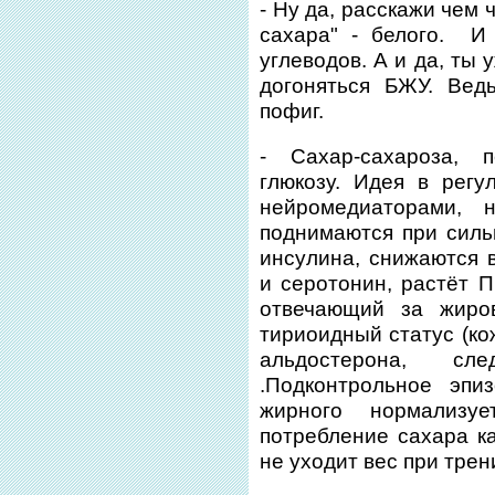
- Ну да, расскажи чем
сахара" - белого. И
углеводов. А и да, ты
догоняться БЖУ. Вед
пофиг.
- Сахар-сахароза, 
глюкозу. Идея в рег
нейромедиаторами, 
поднимаются при сил
инсулина, снижаются
и серотонин, растёт П
отвечающий за жиро
тириоидный статус (кож
альдостерона, с
.Подконтрольное эпи
жирного нормализу
потребление сахара ка
не уходит вес при тре