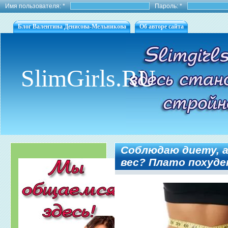
Имя пользователя:
*
Пароль:
*
Блог Валентина Денисова-Мельникова
Об авторе сайта
SlimGirls.RU
Соблюдаю диету, а
вес? Плато похуде