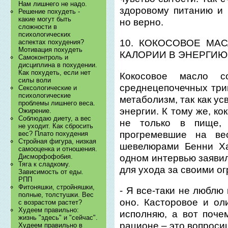
Нам лишнего не надо.
здоровому питанию и 
Решение похудеть -
какие могут быть
но верно.
сложности в
психологических
10. КОКОСОВОЕ МА
аспектах похудения?
Мотивация похудеть
КАЛОРИИ В ЭНЕРГИЮ
Самоконтроль и
дисциплина в похудении.
Как похудеть, если нет
Кокосовое масло с
силы воли
среднецепочечных три
Сексологические и
психологические
метаболизм, так как у
проблемы лишнего веса.
энергии. К тому же, к
Ожирение.
Соблюдаю диету, а вес
не только в пище,
не уходит. Как сбросить
прогремевшие на ве
вес? Плато похудения
Стройная фигура, низкая
шевелюрами Бенни Ха
самооценка и отношения.
одном интервью заявил
Дисморфофобия.
Тяга к сладкому.
для ухода за своими о
Зависимость от еды.
РПП
Фитоняшки, стройняшки,
- Я все-таки не люблю
полные, толстушки. Вес
оно. Касторовое и ол
с возрастом растет?
Худеем правильно:
исполняю, а вот поче
жизнь "здесь" и "сейчас".
рационе – это вопроси
Худеем правильно в