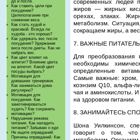
современных людей п
до и после.
Как ставить цели при
жиров — жирных кисл
похудении?
Целеполагание при
орехах, злаках. Жир
снижении веса
метаболизм. Ситуация,
Как стать худой и
красивой. Всегда ли
сокращаем жиры, а вес
худоба - это хорошо?
Как удержать вес после
7. ВАЖНЫЕ ПИТАТЕЛ
похудения? Удержание
веса после диеты. Как не
набрать вес.
Для преобразования 
Как цвет влияет на
аппетит? Влияние цвета
необходимы химичес
на аппетит. Какой цвет
определенные вита
посуды выбрать?
Мотивация для
Самые важные: хром, 
домашних тренировок.
коэнзим Q10, альфа-ли
Как заниматься дома
регулярно?
чая и аминокислоты. И
Мотивация для
на здоровом питании.
похудения. Как
замотивироваться
худеть? Как сохранить
8. ЗАНИМАЙТЕСЬ СП
мотивацию?
Нарушение режима
питания. Как наладить
Шона Уилкинсон, спе
питание? Забываю о еде
говорит о том, что
Не ищите оправданий.
Причины оправданий. Как
метаболизм. Организм 