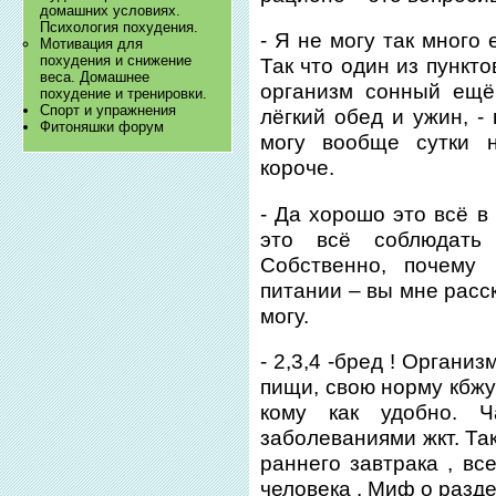
домашних условиях.
Психология похудения.
- Я не могу так много
​Мотивация для
похудения и снижение
Так что один из пункт
веса. Домашнее
организм сонный ещё
похудение и тренировки.
Спорт и упражнения
лёгкий обед и ужин, -
Фитоняшки форум
могу вообще сутки н
короче.
- Да хорошо это всё в
это всё соблюдать
Собственно, почему
питании – вы мне расс
могу.
- 2,3,4 -бред ! Органи
пищи, свою норму кбжу
кому как удобно. 
заболеваниями жкт. Та
раннего завтрака , вс
человека . Миф о разд