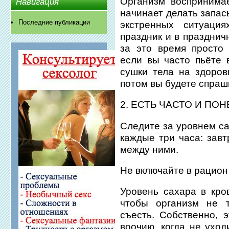
Организм воспринима
Навигация
начинает делать запасы
Последние публикации
экстренных ситуаци
праздник и в празднич
за это время просто
если вы часто пьёте 
сушки тела на здоров
потом вы будете спраши
2. ЕСТЬ ЧАСТО И ПО
Следите за уровнем са
каждые три часа: завт
между ними.
Не включайте в рацион
Уровень сахара в кро
чтобы организм не т
съесть. Собственно, 
воочию, когда не уход