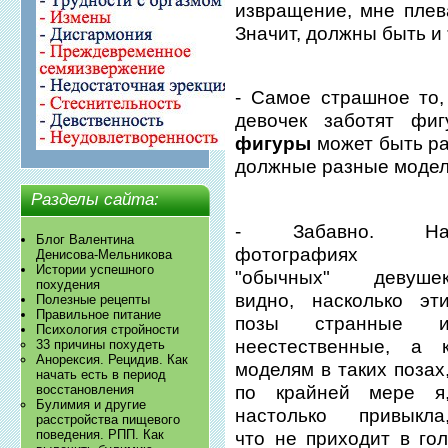
извращение, мне плева
Значит, должны быть и
- Самое страшное то,
девочек заботят фи
фигуры
может быть ра
должные разные модел
Разделы сайта:
- Забавно. Н
Блог Валентина
фотографиях
Денисова-Мельникова
Истории успешного
"обычных" девуше
похудения
видно, насколько эт
Полезные рецепты
Правильное питание
позы странные 
Психология стройности
неестественные, а 
33 причины похудеть
Анорексия. Рецидив. Как
моделям в таких позах
начать есть в период
по крайней мере я
восстановления
Булимия и другие
настолько привыкла
расстройства пищевого
поведения. РПП. Как
что не приходит в гол