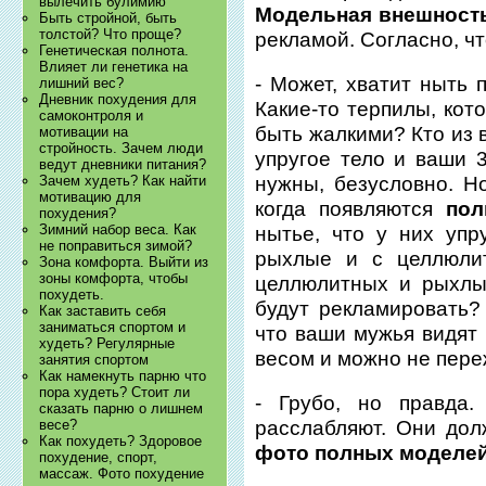
вылечить булимию
Модельная внешност
Быть стройной, быть
толстой? Что проще?
рекламой. Согласно, ч
Генетическая полнота.
Влияет ли генетика на
- Может, хватит ныть 
лишний вес?
Дневник похудения для
Какие-то терпилы, кот
самоконтроля и
быть жалкими? Кто из 
мотивации на
стройность. Зачем люди
упругое тело и ваши 
ведут дневники питания?
нужны, безусловно. 
Зачем худеть? Как найти
мотивацию для
когда появляются
пол
похудения?
Зимний набор веса. Как
нытье, что у них уп
не поправиться зимой?
рыхлые и с целлюлит
Зона комфорта. Выйти из
зоны комфорта, чтобы
целлюлитных и рыхлы
похудеть.
будут рекламировать?
Как заставить себя
заниматься спортом и
что ваши мужья видят
худеть? Регулярные
весом и можно не пер
занятия спортом
Как намекнуть парню что
пора худеть? Стоит ли
- Грубо, но правда
сказать парню о лишнем
весе?
расслабляют. Они дол
Как похудеть? Здоровое
фото полных моделе
похудение, спорт,
массаж. Фото похудение