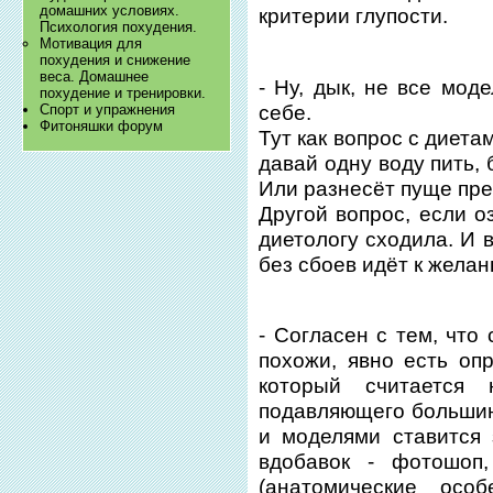
домашних условиях.
критерии глупости.
Психология похудения.
​Мотивация для
похудения и снижение
веса. Домашнее
- Ну, дык, не все мод
похудение и тренировки.
себе.
Спорт и упражнения
Фитоняшки форум
Тут как вопрос с диетам
давай одну воду пить, 
Или разнесёт пуще пре
Другой вопрос, если о
диетологу сходила. И 
без сбоев идёт к желан
- Согласен с тем, что
похожи, явно есть оп
который считается 
подавляющего больши
и моделями ставится 
вдобавок - фотошоп,
(анатомические осо