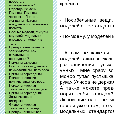
перестать
красиво.
оправдываться?
Оправдание лени.
Полнота. Полнота
человека. Полнота
- Носибельные вещи.
женщины. История
похудения и отношение к
моделей с нестандарт
полноте.
Полные модели, фигуры
- По-моему, у моделей 
моделей. Модельная
внешность, модели в
теле.
Преодоление пищевой
зависимости. Как
- А вам не кажется,
избавиться от
моделей таким высказ
переедания?
Причины ожирения.
разграничения тупы
Психология похудения и
умных? Мне сразу вс
психология лишнего веса
Причины перееданий.
Монро тупая пустышка,
Психологические
руках Улисса не держал
причины лишнего веса.
Психологическая
А также можете пред
зависимость от сладкого
морят себя голодом?
Причины переедания.
Зависимость от
Любой диетолог не м
сладкого.
Физиологическая
говоря уже о том, что 
зависимость от еды
модельных стандарто
Прощай, лишний вес!