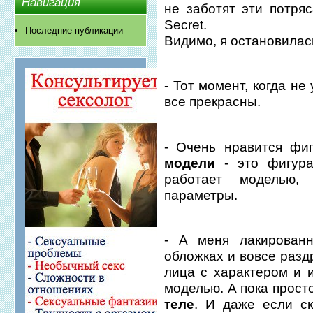
Навигация
не заботят эти потряс
Secret.
Последние публикации
Видимо, я остановилась
- Тот момент, когда н
все прекрасны.
- Очень нравится фи
модели
- это фигура 
работает моделью,
параметры.
- А меня лакирован
обложках и вовсе разд
лица с характером и и
моделью. А пока прост
теле
. И даже если с