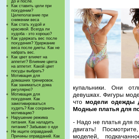
до и после.
Как ставить цели при
похудении?
Целеполагание при
снижении веса
Как стать худой и
красивой. Всегда ли
худоба - это хорошо?
Как удержать вес после
похудения? Удержание
веса после диеты. Как не
набрать вес.
Как цвет влияет на
аппетит? Влияние цвета
на аппетит. Какой цвет
посуды выбрать?
Мотивация для
домашних тренировок.
Как заниматься дома
купальники. Они от
регулярно?
девушках. Фигуры моде
Мотивация для
похудения. Как
что
модели одежды 
замотивироваться
худеть? Как сохранить
Модные платья для п
мотивацию?
Нарушение режима
- Надо не платья для п
питания. Как наладить
питание? Забываю о еде
двигать! Посмотрит
Не ищите оправданий.
моделей, подкачанн
Причины оправданий. Как