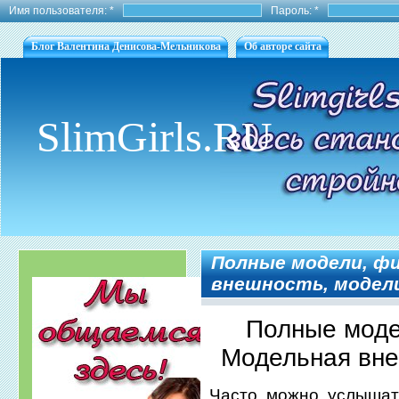
Имя пользователя:
*
Пароль:
*
Блог Валентина Денисова-Мельникова
Об авторе сайта
SlimGirls.RU
Полные модели, фи
внешность, модели
Полные моде
Модельная вне
Часто можно услышат