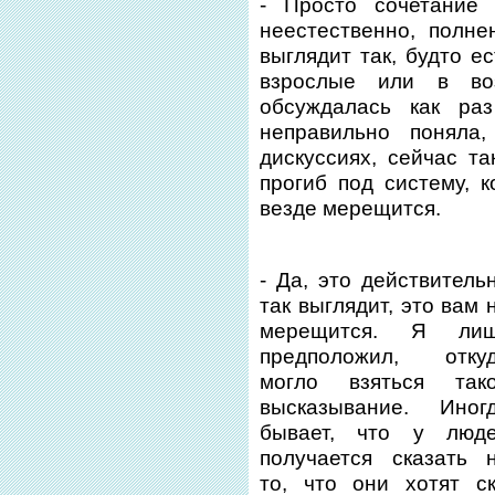
- Просто сочетание 
неестественно, полне
выглядит так, будто е
взрослые или в во
обсуждалась как ра
неправильно поняла
дискуссиях, сейчас та
прогиб под систему, к
везде мерещится.
- Да, это действитель
так выглядит, это вам 
мерещится. Я ли
предположил, отку
могло взяться так
высказывание. Иног
бывает, что у люд
получается сказать 
то, что они хотят с