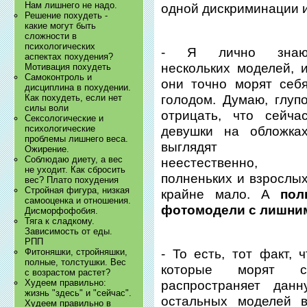
Нам лишнего не надо.
одной дискриминации и
Решение похудеть -
какие могут быть
сложности в
психологических
- Я лично зна
аспектах похудения?
нескольких моделей, 
Мотивация похудеть
Самоконтроль и
они точно морят себ
дисциплина в похудении.
голодом. Думаю, глуп
Как похудеть, если нет
силы воли
отрицать, что сейча
Сексологические и
психологические
девушки на обложка
проблемы лишнего веса.
выглядят
Ожирение.
Соблюдаю диету, а вес
неестественно,
не уходит. Как сбросить
полненьких и взрослы
вес? Плато похудения
Стройная фигура, низкая
крайне мало. А
пол
самооценка и отношения.
фотомодели с лишни
Дисморфофобия.
Тяга к сладкому.
Зависимость от еды.
РПП
Фитоняшки, стройняшки,
- То есть, тот факт, 
полные, толстушки. Вес
которые морят се
с возрастом растет?
Худеем правильно:
распространяет дан
жизнь "здесь" и "сейчас".
остальных моделей 
Худеем правильно в