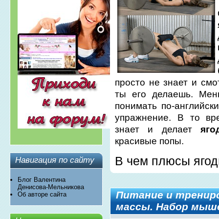
просто не знает и смо
ты его делаешь. Мен
понимать по-английски
упражнение. В то вр
знает и делает
яг
красивые попы.
В чем плюсы ягод
Навигация по сайту
Блог Валентина
Денисова-Мельникова
Питание и тренир
Об авторе сайта
массы. Набор мыш