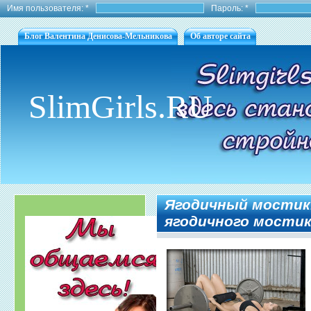
Имя пользователя:
*
Пароль:
*
Блог Валентина Денисова-Мельникова
Об авторе сайта
SlimGirls.RU
Ягодичный мостик.
ягодичного мостик