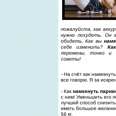
пожалуйста, как акк
нужно похудеть. Он 
обидеть. Как вы
нам
себе изменить?
Ка
перемены, тонко и
советы!
- На счёт как намекнут
все говорю. Я за искре
- Как
намекнуть парню
с ним! Уменьшить его 
лучший способ снизить 
иметь большое желание
56 кг.