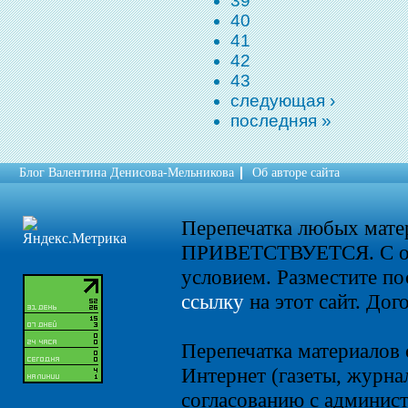
39
40
41
42
43
следующая ›
последняя »
Блог Валентина Денисова-Мельникова
Об авторе сайта
Перепечатка любых мат
ПРИВЕТСТВУЕТСЯ. С о
условием. Разместите по
ссылку
на этот сайт. Дог
Перепечатка материалов 
Интернет (газеты, журнал
согласованию с админист