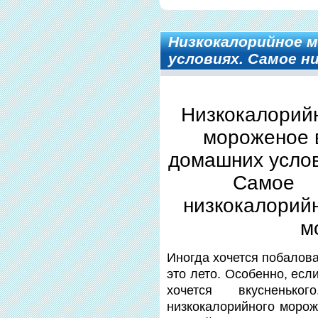
Низкокалорийное 
условиях. Самое н
Низкокалорий
мороженое 
домашних услов
Самое
низкокалорий
м
Иногда хочется побалов
это лето. Особенно, есл
хочется вкусненьк
низкокалорийного морож