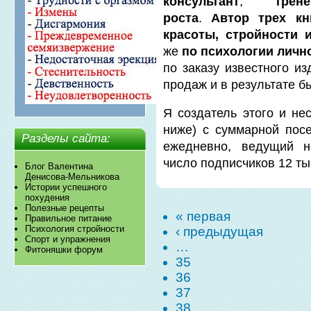
консультант
,
трен
роста
.
Автор трех кн
красоты, стройности 
же
по психологии личн
по заказу известного и
продаж и в результате б
Я создатель этого и нес
ниже) с суммарной пос
Разделы сайта:
ежедневно, ведущий н
число подписчиков 12 ты
Блог Валентина
Денисова-Мельникова
Истории успешного
похудения
Полезные рецепты
« первая
Правильное питание
Психология стройности
‹ предыдущая
Спорт и упражнения
…
Фитоняшки форум
35
36
37
38