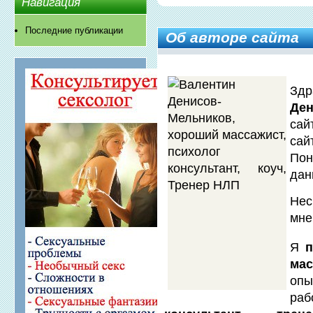
Навигация
Последние публикации
Об авторе сайта
Здр
Ден
сай
сай
Пон
дан
Не
мне
Я
мас
опы
р