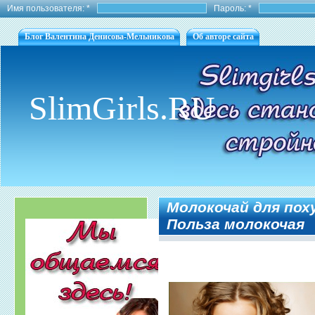
Имя пользователя:
*
Пароль:
*
Блог Валентина Денисова-Мельникова
Об авторе сайта
SlimGirls.RU
Молокочай для пох
Польза молокочая