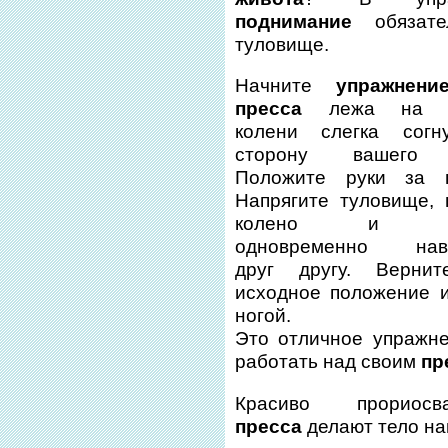
поднимание
обязате
туловище.
Начните
упражнени
пресса
лежа на с
колени слегка сог
сторону вашего 
Положите руки за г
Напрягите туловище, 
колено и ло
одновременно навс
друг другу. Верни
исходное положение и
ногой.
Это отличное упражне
работать над своим
пр
Красиво прорио
пресса
делают тело на