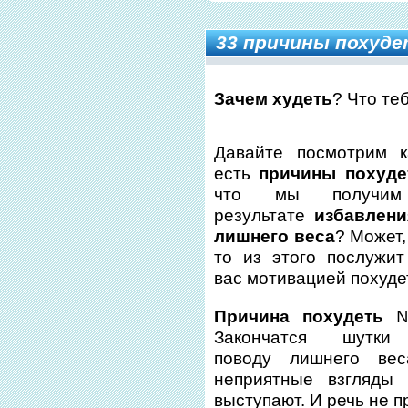
33 причины похуд
Зачем худеть
? Что те
Давайте посмотрим к
есть
причины похуде
что мы получи
результате
избавлени
лишнего веса
? Может,
то из этого послужит
вас мотивацией похуде
Причина похудеть
№
Закончатся шутк
поводу лишнего ве
неприятные взгляды 
выступают. И речь не п