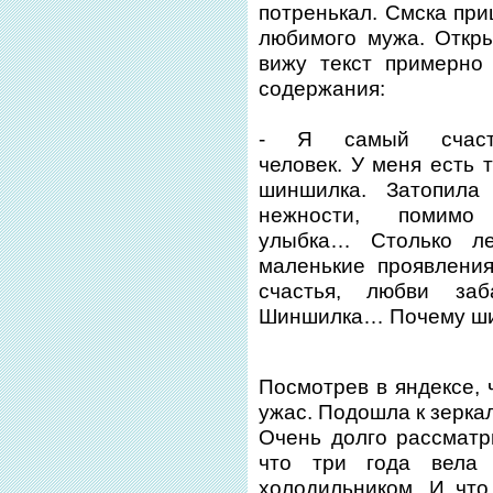
потренькал. Смска при
любимого мужа. Откр
вижу текст примерно 
содержания:
- Я самый счаст
человек. У меня есть 
шиншилка. Затопила
нежности, помимо
улыбка… Столько л
маленькие проявлени
счастья, любви заб
Шиншилка… Почему ш
Посмотрев в яндексе, 
ужас. Подошла к зерка
Очень долго рассматри
что три года вела
холодильником. И чт