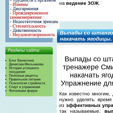
на
ведение ЗОЖ
.
Выпады со штанго
накачать ягодицы.
Разделы сайта:
Выпады со шт
Блог Валентина
Денисова-Мельникова
тренажере Сми
Истории успешного
похудения
накачать яго
Полезные рецепты
Правильное питание
Упражнение дл
Психология стройности
Спорт и упражнения
Фитоняшки форум
Как известно многим, 
нужно уделять время
из
эффективных упра
так называемые,
вы