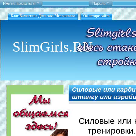
Имя пользователя:
*
Пароль:
*
Блог Валентина Денисова-Мельникова
Об авторе сайта
SlimGirls.RU
Силовые или кард
штангу или аэроб
Силовые или 
тренировки.