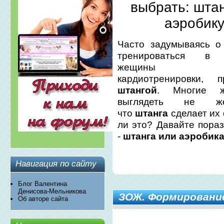
выбрать: штан
аэробик
Часто задумываясь о
тренироваться в с
жещины вы
кардиотренировки, 
штангой
. Многие ж
выглядеть не же
что
штанга
сделает их 
ли это? Давайте пора
-
штанга или аэробик
Навигация по сайту
Блог Валентина
Денисова-Мельникова
ЗОЖ. Формирование
Об авторе сайта