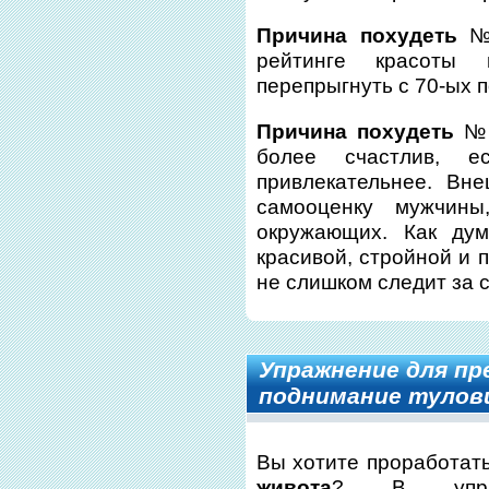
Причина похудеть
№ 
рейтинге красоты 
перепрыгнуть с 70-ых 
Причина похудеть
№ 
более счастлив, 
привлекательнее. Вн
самооценку мужчин
окружающих. Как дум
красивой, стройной и 
не слишком следит за 
Упражнение для пр
поднимание туло
Вы хотите проработат
живота
? В упр