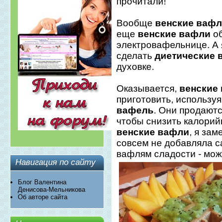
прочитали!
Вообще
венские ваф
еще
венские вафли
об
электровафельнице. А я
сделать
диетические 
духовке.
Оказывается,
венские 
приготовить, использу
вафель
. Они продаютс
чтобы снизить калорий
венские вафли
, я за
совсем не добавляла с
вафлям сладости - мож
Навигация по сайту
Блог Валентина
Денисова-Мельникова
Об авторе сайта