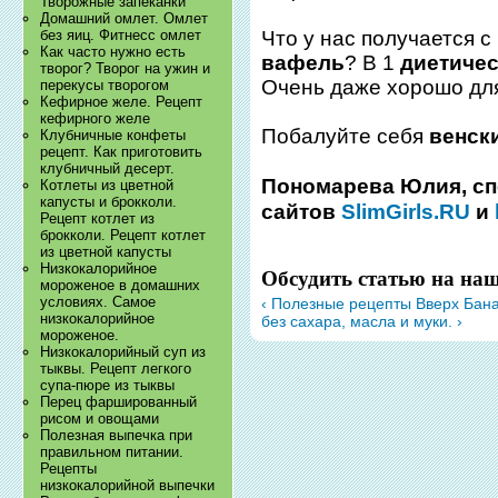
Творожные запеканки
Домашний омлет. Омлет
без яиц. Фитнесс омлет
Что у нас получается с
Как часто нужно есть
вафель
? В 1
диетиче
творог? Творог на ужин и
Очень даже хорошо для
перекусы творогом
Кефирное желе. Рецепт
кефирного желе
Побалуйте себя
венск
Клубничные конфеты
рецепт. Как приготовить
клубничный десерт.
Пономарева Юлия,
сп
Котлеты из цветной
капусты и брокколи.
сайтов
SlimGirls.RU
и
Рецепт котлет из
брокколи. Рецепт котлет
из цветной капусты
Низкокалорийное
Обсудить статью на на
мороженое в домашних
условиях. Самое
‹ Полезные рецепты
Вверх
Бана
низкокалорийное
без сахара, масла и муки. ›
мороженое.
Низкокалорийный суп из
тыквы. Рецепт легкого
супа-пюре из тыквы
Перец фаршированный
рисом и овощами
Полезная выпечка при
правильном питании.
Рецепты
низкокалорийной выпечки