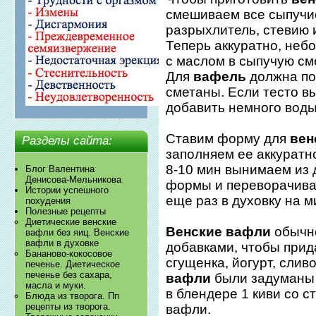
смешиваем все сыпучие
разрыхлитель, стевию и
Теперь аккуратно, не
с маслом в сыпучую см
Для
вафель
должна по
сметаны. Если тесто в
добавить немного воды
Ставим форму для
вен
Разделы сайта:
заполняем ее аккуратно
8-10 мин вынимаем из 
Блог Валентина
Денисова-Мельникова
формы и переворачива
Истории успешного
еще раз в духовку на м
похудения
Полезные рецепты
Диетические венские
Венские вафли
обычно
вафли без яиц. Венские
вафли в духовке
добавками, чтобы прид
Бананово-кокосовое
сгущенка, йогурт, сли
печенье. Диетическое
печенье без сахара,
вафли
были задуманы к
масла и муки.
в блендере 1 киви со с
Блюда из творога. Пп
рецепты из творога.
вафли.