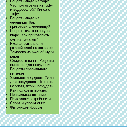
Рецепт блюда из тофу.
Что приготовить из тофу
и водорослей? Киноа с
тофу
Рецепт блюда из
чечевицы. Как
приготовить чечевицу?
Рецепт томатного супа-
пюре. Как приготовить
суп из томатов?
Ржаная закваска и
ржаной хлеб на закваске.
Закваска из ржаной муки
рецепт
Сладости на пп. Рецепты
выпечки для похудения.
Рецепты правильного
питания
Ужинаем и худеем. Ужин
для похудения. Что есть
на ужин, чтобы похудеть.
Как похудеть вкусно.
Правильное питание
Психология стройности
Спорт и упражнения
Фитоняшки форум