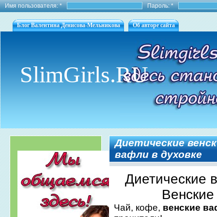
Имя пользователя:
*
Пароль:
*
Блог Валентина Денисова-Мельникова
Об авторе сайта
SlimGirls.RU
Диетические венск
вафли в духовке
Диетические в
Венские
Чай, кофе,
венские в