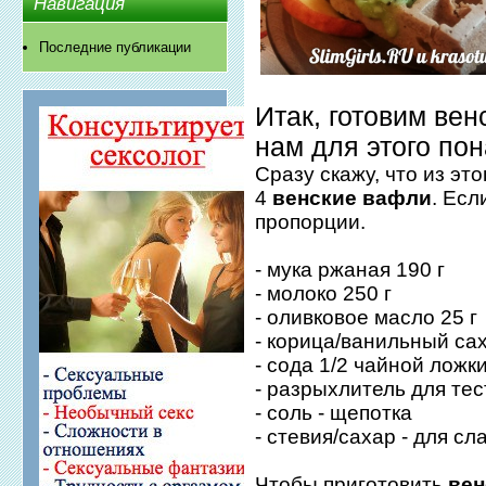
Навигация
Последние публикации
Итак, готовим вен
нам для этого по
Сразу скажу, что из эт
4
венские вафли
. Есл
пропорции.
- мука ржаная 190 г
- молоко 250 г
- оливковое масло 25 г
- корица/ванильный са
- сода 1/2 чайной ложк
- разрыхлитель для тес
- соль - щепотка
- стевия/сахар - для сл
Чтобы приготовить
вен