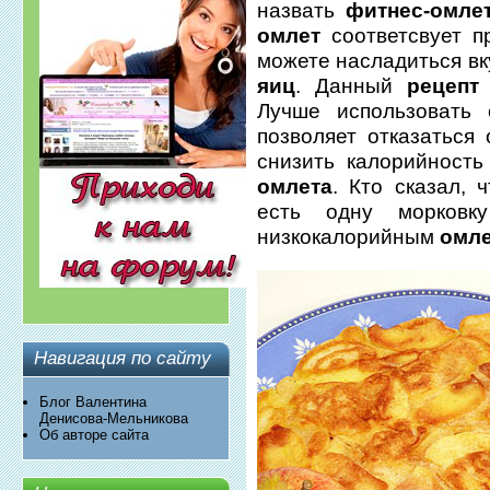
назвать
фитнес-омле
омлет
соответсвует п
можете насладиться в
яиц
. Данный
рецепт
Лучше использовать 
позволяет отказаться
снизить калорийност
омлета
. Кто сказал,
есть одну морковк
низкокалорийным
омле
Навигация по сайту
Блог Валентина
Денисова-Мельникова
Об авторе сайта