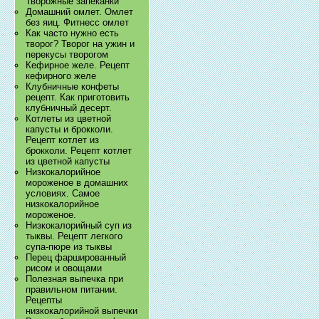
Творожные запеканки
Домашний омлет. Омлет
без яиц. Фитнесс омлет
Как часто нужно есть
творог? Творог на ужин и
перекусы творогом
Кефирное желе. Рецепт
кефирного желе
Клубничные конфеты
рецепт. Как приготовить
клубничный десерт.
Котлеты из цветной
капусты и брокколи.
Рецепт котлет из
брокколи. Рецепт котлет
из цветной капусты
Низкокалорийное
мороженое в домашних
условиях. Самое
низкокалорийное
мороженое.
Низкокалорийный суп из
тыквы. Рецепт легкого
супа-пюре из тыквы
Перец фаршированный
рисом и овощами
Полезная выпечка при
правильном питании.
Рецепты
низкокалорийной выпечки