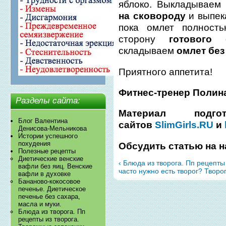
яблоко. Выкладываем
на сковороду
и выпек
пока омлет полност
сторону
готового 
складываем
омлет без
Приятного аппетита!
Фитнес-тренер Полин
Разделы сайта:
Материал подг
Блог Валентина
сайтов
SlimGirls.RU
и
Денисова-Мельникова
Истории успешного
похудения
Обсудить статью на
Полезные рецепты
Диетические венские
‹ Блюда из творога. Пп рецепты
вафли без яиц. Венские
часто нужно есть творог? Творо
вафли в духовке
Бананово-кокосовое
печенье. Диетическое
печенье без сахара,
масла и муки.
Блюда из творога. Пп
рецепты из творога.