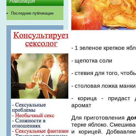
Навигация
Последние публикации
- 1 зеленое крепкое яб
- щепотка соли
- стевия для того, что
- столовая ложка манки
- корица - придаст
аромат
Для приготовления
до
терке яблоко. Смешива
и корицей. Добвавля