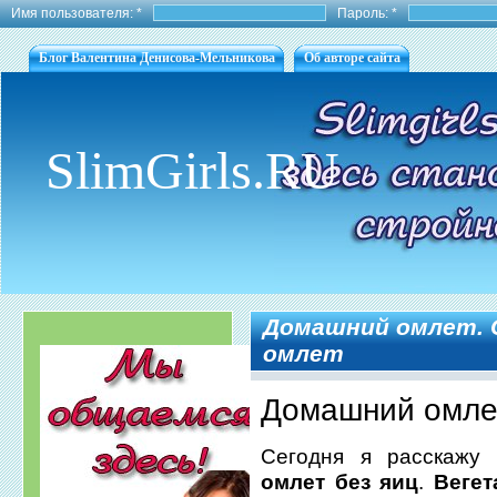
Имя пользователя:
*
Пароль:
*
Блог Валентина Денисова-Мельникова
Об авторе сайта
SlimGirls.RU
Домашний омлет. 
омлет
Домашний омлет
Сегодня я расскажу 
омлет без яиц
.
Вегет