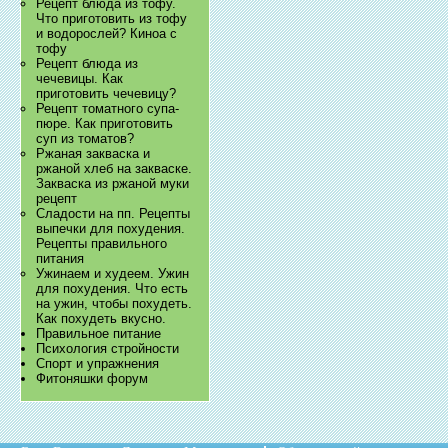
Рецепт блюда из тофу.
Что приготовить из тофу
и водорослей? Киноа с
тофу
Рецепт блюда из
чечевицы. Как
приготовить чечевицу?
Рецепт томатного супа-
пюре. Как приготовить
суп из томатов?
Ржаная закваска и
ржаной хлеб на закваске.
Закваска из ржаной муки
рецепт
Сладости на пп. Рецепты
выпечки для похудения.
Рецепты правильного
питания
Ужинаем и худеем. Ужин
для похудения. Что есть
на ужин, чтобы похудеть.
Как похудеть вкусно.
Правильное питание
Психология стройности
Спорт и упражнения
Фитоняшки форум