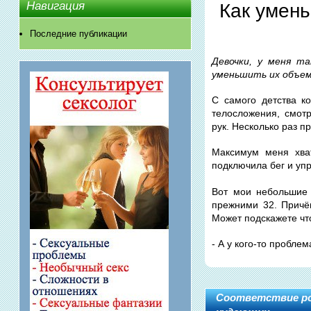
Навигация
Как умень
Последние публикации
Девочки, у меня т
уменьшить их объем
С самого детства к
телосложения, смот
рук. Несколько раз 
Максимум меня хва
подключила бег и уп
Вот мои небольшие 
прежними 32. Причё
Может подскажете чт
- А у кого-то пробле
Соответствие рос