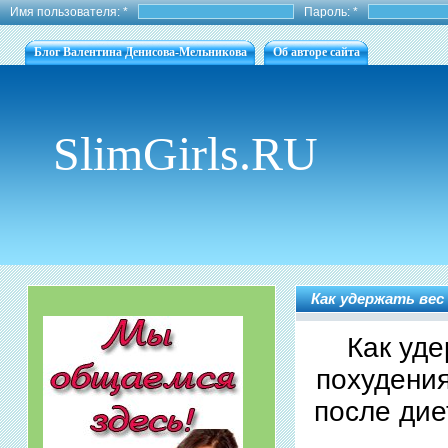
Имя пользователя:
*
Пароль:
*
Блог Валентина Денисова-Мельникова
Об авторе сайта
SlimGirls.RU
Как удержать вес 
Как уде
похудени
после дие