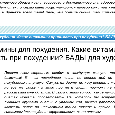
ктивного образа жизни, здорового и достаточного сна, здорово
дут отеки и серый цвет лица, улучшится тургор кожи при кач
 и дренаже всего тела! Ведь, чем больше сидим, тем сильн
худения. Какие витамины принимать при похудении? БАД
мины для похудения. Какие витам
ть при похудении? БАДЫ для ху
Привет всем стройным особям и жаждущим скинуть то
дамочкам! Я - из последнего числа, но вопрос мой не 
похудением напрямую. Сажусь на диету, не хочу верить в ж
но всё же скажу - я знаю про пп и спорт, поэтому не 
рассказывая мне об этом. В связи с этим вопрос: какие луч
диетах можете посоветовать! Не хотелось бы встрет
лучшими друзьями диеты: с упадком сил, низкой работосп
клочками волос на несчастном тангл тизере и прочее. 
витамины для похудения эффективные, ваши отзывы.