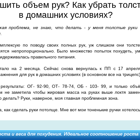
шить объем рук? Как убрать толс
в домашних условиях?
акая проблема, не знаю, что делать - у меня толстые руки 
.
омплексую по поводу своих полных рук, уж слишком они толст
рятся непропорционально. Было множество попыток похудеть, 
придерживалась правильного питания.
тало на 2 месяца. Сейчас снова вернулась к ПП с 17 апрел
ражнения для рук в домашних условиях (в основном все на трицепс
результаты: ОГ- 92-90, ОТ- 78-74, ОБ - 103- 99, и только объ
м не заметила чтобы жировая масса на руках выше локтя заме
о делать? Руки, наверное, моя главная проблемная зона.
ма, как сделать руки потолще. Мне вот мои тоненькие ручки хотелос
та и веса для похудения. Идеальное соотношение роста 