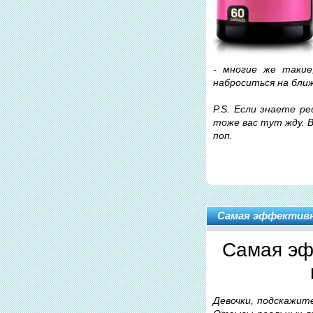
- многие же такие
наброситься на ближ
P.S. Если знаете р
тоже вас тут жду. 
поп.
Самая эффективн
Самая эф
Девочки, подскажит