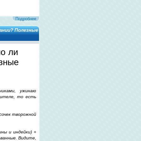
Подробнее
тании? Полезные
но ли
езные
никами, ужинаю
нителе, то есть
кусочек творожной
ины и индейки) +
ованные. Видите,