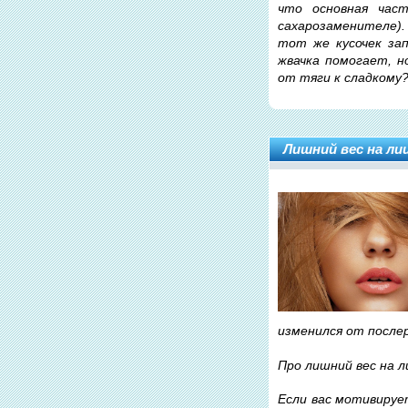
что основная час
сахарозаменителе).
тот же кусочек зап
жвачка помогает, н
от тяги к сладкому
Лишний вес на ли
изменился от послер
Про лишний вес на л
Если вас мотивируе