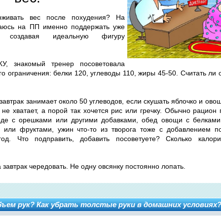
рживать вес после похудения? На
аюсь на ПП именно поддержать уже
, создавая идеальную фигуру
У, знакомый тренер посоветовала
го ограничения: белки 120, углеводы 110, жиры 45-50. Считать ли
завтрак занимает около 50 углеводов, если скушать яблочко и ово
 не хватает, а порой так хочется рис или гречку. Обычно рацион
оде с орешками или другими добавками, обед овощи с белками,
 или фруктами, ужин что-то из творога тоже с добавлением п
год. Что подправить, добавить посоветуете? Сколько калор
 завтрак чередовать. Не одну овсянку постоянно лопать.
ъем рук? Как убрать толстые руки в домашних условиях