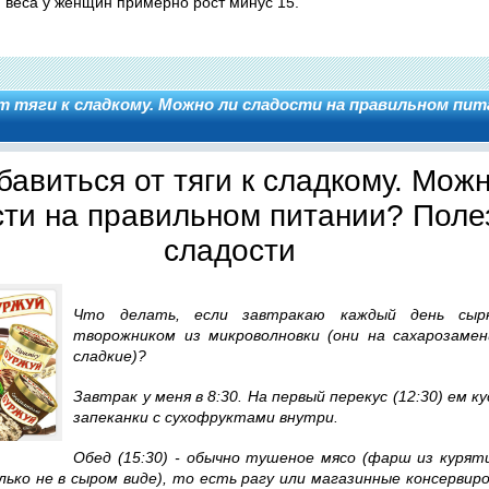
 веса у женщин примерно рост минус 15.
т тяги к сладкому. Можно ли сладости на правильном пи
бавиться от тяги к сладкому. Мож
сти на правильном питании? Пол
сладости
Что делать, если завтракаю каждый день сыр
творожником из микроволновки (они на сахарозаме
сладкие)?
Завтрак у меня в 8:30. На первый перекус (12:30) ем 
запеканки с сухофруктами внутри.
Обед (15:30) - обычно тушеное мясо (фарш из курят
лько не в сыром виде), то есть рагу или магазинные консервир