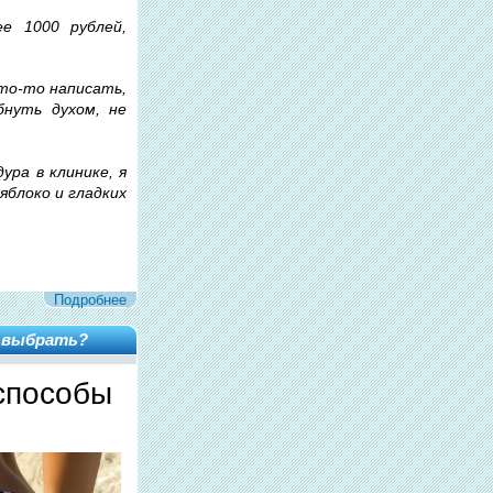
е 1000 рублей,
что-то написать,
бнуть духом, не
ура в клинике, я
яблоко и гладких
Подробнее
у выбрать?
способы