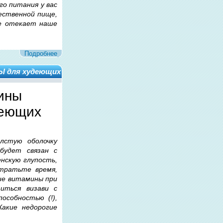
го питания у вас
ественной пище,
ее отекает наше
Подробнее
Ы для худеющих
ины
деющих
лстую оболочку
будет связан с
енскую глупость,
тратьте время,
шие витамины при
иться визави с
особностью (!),
Какие недорогие