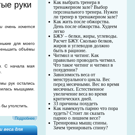
Как выбрать тренера в
тые руки
тренажерном зале? Выбор
персонального тренера. Нужен
ли тренер в тренажерном зале?
Как жить после обжорства.
День после обжорства. Худеем
и очень хочется
легко
БЖУ – белки, жиры, углеводы.
Расчет БЖУ. Сколько белков,
енькие для моего
жиров и углеводов должно
уменьшить объёмы
быть в рационе.
Читмил и читинг. Как
правильно проводить читмил.
Что такое читинг и читмил в
я. С начала мая
похудении?
).
Зависимость веса от
менструального цикла. Вес
ёмы рук остались
перед месячными. Вес во время
нилась мышцами.
месячных. Естественное
увеличение веса во время
критических дней.
33 причины похудеть
ь бы утолстить.
Как намекнуть парню что пора
худеть? Стоит ли сказать
парню о лишнем весе?
Подробнее
Тренировка мышц спины.
Зачем тренировать спину?
и веса для