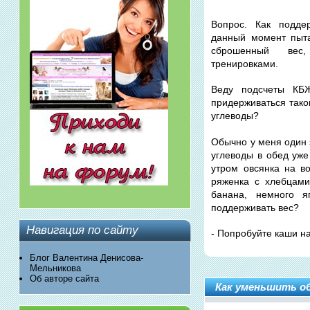
Вопрос. Как подде
данный момент пыт
сброшенный вес
тренировками.
Веду подсчеты КБЖ
придерживаться тако
углеводы?
Обычно у меня один 
углеводы в обед уже
утром овсянка на в
ряженка с хлебцами
банана, немного я
поддерживать вес?
Навигация по сайту
- Попробуйте каши на
Блог Валентина Денисова-
Мельникова
Об авторе сайта
Как уменьшить об