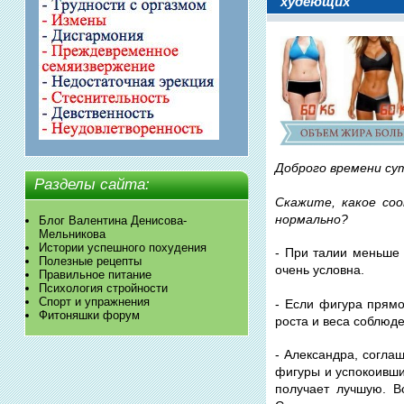
худеющих
Доброго времени су
Разделы сайта:
Скажите, какое со
нормально?
Блог Валентина Денисова-
Мельникова
Истории успешного похудения
- При талии меньше 
Полезные рецепты
очень условна.
Правильное питание
Психология стройности
Спорт и упражнения
- Если фигура прямо
Фитоняшки форум
роста и веса соблюде
- Александра, согла
фигуры и успокоивши
получает лучшую. Во