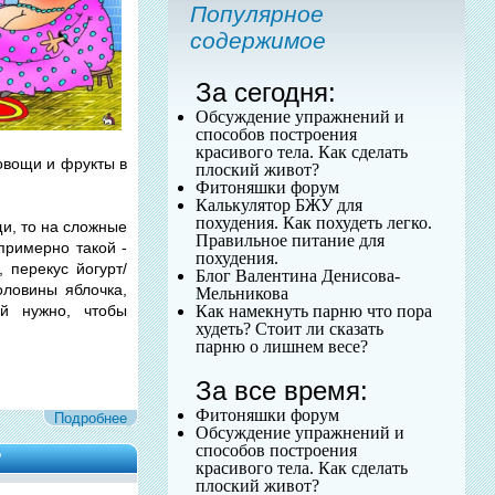
Популярное
содержимое
За сегодня:
Обсуждение упражнений и
способов построения
красивого тела. Как сделать
 овощи и фрукты в
плоский живот?
Фитоняшки форум
Калькулятор БЖУ для
похудения. Как похудеть легко.
щи, то на сложные
Правильное питание для
 примерно такой -
похудения.
 перекус йогурт/
Блог Валентина Денисова-
оловины яблочка,
Мельникова
ий нужно, чтобы
Как намекнуть парню что пора
худеть? Стоит ли сказать
парню о лишнем весе?
За все время:
Фитоняшки форум
Подробнее
Обсуждение упражнений и
способов построения
?
красивого тела. Как сделать
плоский живот?