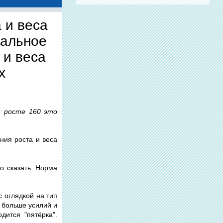
 и веса
еальное
 и веса
х
и росте 160 это
ния роста и веса
о сказать. Норма
 оглядкой на тип
 больше усилий и
дится "пятёрка".