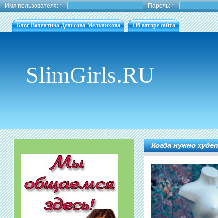
Имя пользователя:
*
Пароль:
*
Блог Валентина Денисова-Мельникова
Об авторе сайта
SlimGirls.RU
Когда нужно худе