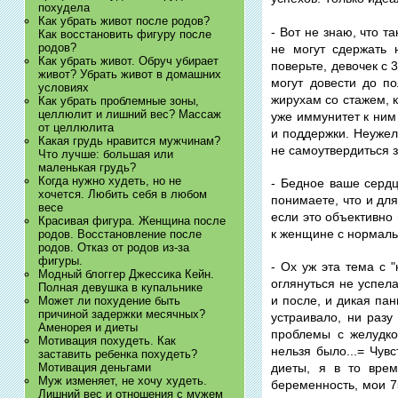
похудела
Как убрать живот после родов?
- Вот не знаю, что т
Как восстановить фигуру после
родов?
не могут сдержать 
Как убрать живот. Обруч убирает
поверьте, девочек с 
живот? Убрать живот в домашних
могут довести до п
условиях
жирухам со стажем, к
Как убрать проблемные зоны,
целлюлит и лишний вес? Массаж
уже иммунитет к ним 
от целлюлита
и поддержки. Неужел
Какая грудь нравится мужчинам?
не самоутвердиться з
Что лучше: большая или
маленькая грудь?
Когда нужно худеть, но не
- Бедное ваше серд
хочется. Любить себя в любом
понимаете, что и для
весе
если это объективно 
Красивая фигура. Женщина после
к женщине с нормал
родов. Восстановление после
родов. Отказ от родов из-за
фигуры.
- Ох уж эта тема с 
Модный блоггер Джессика Кейн.
оглянуться не успела
Полная девушка в купальнике
и после, и дикая пан
Может ли похудение быть
причиной задержки месячных?
устраивало, ни разу
Аменорея и диеты
проблемы с желудко
Мотивация похудеть. Как
нельзя было...= Чув
заставить ребенка похудеть?
Мотивация деньгами
диеты, я в то вре
Муж изменяет, не хочу худеть.
беременность, мои 7
Лишний вес и отношения с мужем