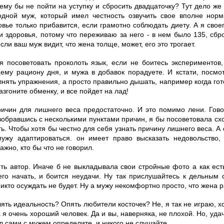
ему бы не пойти на уступку и сбросить двадцаточку? Тут дело же
одной муж, который имел честность озвучить свое вполне нор
вье только прибавится, если грамотно соблюдать диету. А я свое
ди здоровья, потому что переживаю за него - в нем было 135, сбр
сли ваш муж видит, что жена толще, может, его это трогает.
я посоветовать проколоть язык, если не боитесь экспериментов
ему рациону дня, и мужа в добавок порадуете. И кстати, посмо
нять упражнения, а просто правильно дышать, например когда гот
азгоните обменку, и все пойдет на лад!
ричин для лишнего веса предостаточно. И это помимо лени. Гово
зобравшись с несколькими пунктами причин, я бы посоветовала схо
ь. Чтобы хотя бы честно для себя узнать причину лишнего веса. А е
мужу адаптироваться. он имеет право высказать недовольство
ажно, кто бы что не говорил.
еть автор. Иначе б не выкладывала свои стройные фото а как есть
чего начать, и боится неудачи. Ну так прислушайтесь к дельным 
икто осуждать не будет. Ну а мужу некомфортно просто, что жена 
лять идеальность? Опять любители косточек? Не, я так не играю, 
 я очень хороший человек. Да и вы, наверняка, не плохой. Но, уда
л сами с мужем определите, и никого не слушайте.