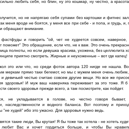
 сильно любить себя, но блин, ну это кошмар, ну честно, а красот
 получится, но не напрягаю себя супами без картошки и фитнес за
ак меня вроде не боятся, у меня все при себе - и попа, и грудь, и,
ки обращают внимание.
ь фастфуды и говорить "ой, чет не худеется совсем, наверное,
г поможет" Это обращение, если что, не к вам. Это очень прекрасно
ница полноты, но если девушка красива, ухожена, без целлюлита х
ринципе приятно смотреть. Жирные и неухоженные – вот где капец!
икол это или что, но среди фоток автора 120 нигде не нашла. В
ым меркам прямо таки бегемот, но мы с мужем меня очень любим,
 и девичьей честью считаю совсем другие вещи. Но все же присо
я здоровья! И муж ваш наверняка переживает за это тоже. Я б 
сти своего здоровья прежде всего, а там посмотрите, как пойдет.
я, не укладывается в голове, но честно говоря бывает, 
и, наследственности и водного баланса. Вот поэтому и прихо
ы "не худей"
ибо это ужасно. Для здоровья нужно ведь.
ятся такие люди, Вы крутая! Я бы тоже так хотела - не хотеть худет
н любит Вас и хочет гордиться больше, и чтобы Вы нрави