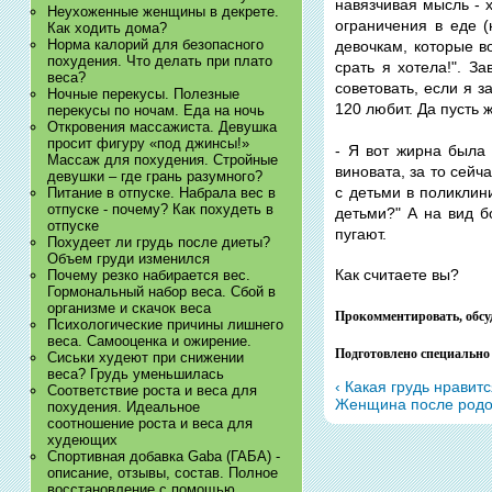
навязчивая мысль - 
Неухоженные женщины в декрете.
ограничения в еде (
Как ходить дома?
Норма калорий для безопасного
девочкам, которые в
похудения. Что делать при плато
срать я хотела!". З
веса?
советовать, если я з
Ночные перекусы. Полезные
120 любит. Да пусть ж
перекусы по ночам. Еда на ночь
Откровения массажиста. Девушка
просит фигуру «под джинсы!»
- Я вот жирна была
Массаж для похудения. Стройные
виновата, за то сейч
девушки – где грань разумного?
с детьми в поликлин
Питание в отпуске. Набрала вес в
отпуске - почему? Как похудеть в
детьми?" А на вид б
отпуске
пугают.
Похудеет ли грудь после диеты?
Объем груди изменился
Как считаете вы?
Почему резко набирается вес.
Гормональный набор веса. Сбой в
организме и скачок веса
Прокомментировать, обс
Психологические причины лишнего
веса. Самооценка и ожирение.
Подготовлено специально
Сиськи худеют при снижении
веса? Грудь уменьшилась
‹ Какая грудь нрави
Соответствие роста и веса для
Женщина после родов.
похудения. Идеальное
соотношение роста и веса для
худеющих
Спортивная добавка Gaba (ГАБА) -
описание, отзывы, состав. Полное
восстановление с помощью