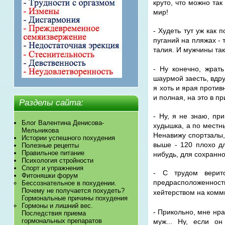
круто, что можно так
мир!
- Худеть тут уж как
пуганий на пляжах - т
талия. И мужчины та
- Ну конечно, жрат
шаурмой заесть, вдру
я хоть и ярая против
и полная, на это в п
Разделы сайта:
- Ну, я не знаю, пр
Блог Валентина Денисова-
худышка, а по местн
Мельникова
Ненавижу спортзалы,
Истории успешного похудения
выше - 120 плохо дл
Полезные рецепты
Правильное питание
нибудь, для сохранно
Психология стройности
Спорт и упражнения
- С трудом веритс
Фитоняшки форум
предрасположенност
Бессознательное в похудении.
Почему не получается похудеть?
хейтерством на комм
Гормональные причины похудения
Гормоны и лишний вес.
- Прикольно, мне нрав
Последствия приема
гормональных препаратов
муж... Ну, если о