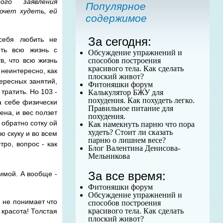
ого заявления
Популярное
хочет худеть, ей
содержимое
За сегодня:
себя любить не
ить всю жизнь с
Обсуждение упражнений и
способов построения
в, что всю жизнь
красивого тела. Как сделать
 неинтересно, как
плоский живот?
тересных занятий,
Фитоняшки форум
тратить. Но 103 -
Калькулятор БЖУ для
похудения. Как похудеть легко.
на себе физически
Правильное питание для
ена, и вес ползет
похудения.
 обратно сотку ой
Как намекнуть парню что пора
худеть? Стоит ли сказать
ю скуку и во всем
парню о лишнем весе?
ро, вопрос - как
Блог Валентина Денисова-
Мельникова
За все время:
бимой. А вообще -
Фитоняшки форум
Обсуждение упражнений и
р не понимает что
способов построения
красивого тела. Как сделать
 красота! Толстая
плоский живот?