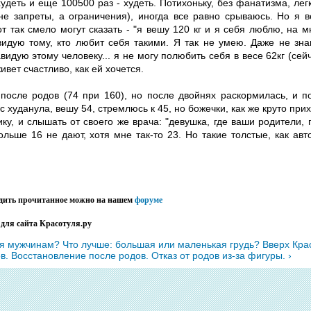
худеть и еще 100500 раз - худеть. Потихоньку, без фанатизма, ле
не запреты, а ограничения), иногда все равно срываюсь. Но я в
от так смело могут сказать - "я вешу 120 кг и я себя люблю, на 
авидую тому, кто любит себя такими. Я так не умею. Даже не зна
авидую этому человеку... я не могу полюбить себя в весе 62кг (сейч
ивет счастливо, как ей хочется.
 после родов (74 при 160), но после двойнях раскормилась, и 
ас худанула, вешу 54, стремлюсь к 45, но божечки, как же круто при
ику, и слышать от своего же врача: "девушка, где ваши родители,
ольше 16 не дают, хотя мне так-то 23. Но такие толстые, как ав
удить прочитанное можно на нашем
форуме
 для сайта Красотуля.ру
тся мужчинам? Что лучше: большая или маленькая грудь?
Вверх
Кра
 Восстановление после родов. Отказ от родов из-за фигуры. ›