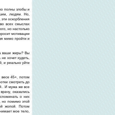
ько полны злобы и
шим, людям. Но,
, эти оскорбления
 во всех смыслах
ого, но настолько
 просит мотивации
ьзя мимо пройти и
на ваши жиры? Вы
 не хочет худеть,
й, и реально уйти
в весе 45+, потом
фотки смотреть до
й.. И мужа же все
врачу, оказались
вспоминать о них
а, но помимо этой
ой жопой. Потом
нимает мое тело,