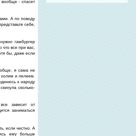
а вообще - спасет
лами. А по поводу
 представьте себе,
 нужно гамбургер
 что все при вас,
отя бы, даже если
ообще, я сама не
 холим и лелеем.
единюсь к народу
скинула сколько-
все зависит от
дится заниматься
ь, если честно. А
лись ему больше