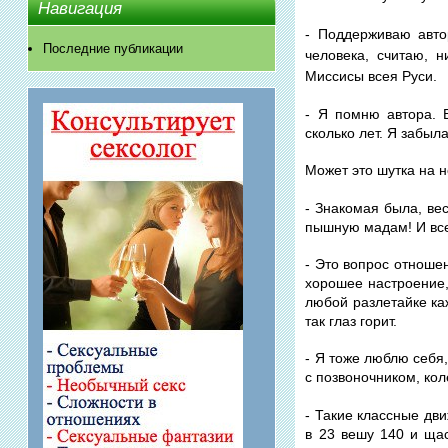
Навигация
- Поддерживаю авто
Последние публикации
человека, считаю, 
Миссисы всея Руси.
- Я помню автора. В
сколько лет. Я забыл
Может это шутка на н
- Знакомая была, ве
пышную мадам! И все
- Это вопрос отношен
хорошее настроение, г
любой разлетайке каже
так глаз горит.
- Я тоже люблю себя,
с позвоночником, кол
- Такие классные дви
в 23 вешу 140 и щас