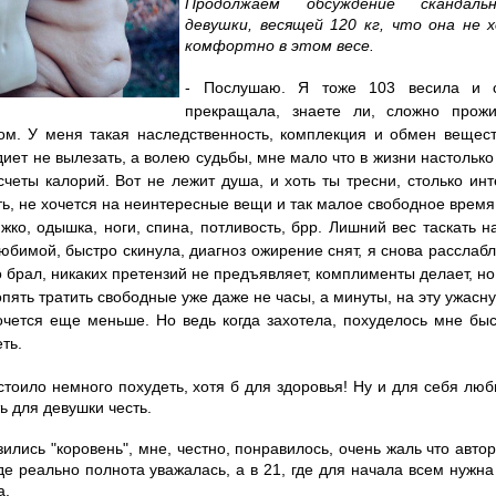
Продолжаем обсуждение скандальн
девушки, весящей 120 кг, что она не 
комфортно в этом весе.
- Послушаю. Я тоже 103 весила и 
прекращала, знаете ли, сложно прож
м. У меня такая наследственность, комплекция и обмен вещест
диет не вылезать, а волею судьбы, мне мало что в жизни настолько
счеты калорий. Вот не лежит душа, и хоть ты тресни, столько ин
ть, не хочется на неинтересные вещи и так малое свободное время 
жко, одышка, ноги, спина, потливость, брр. Лишний вес таскать 
юбимой, быстро скинула, диагноз ожирение снят, я снова расслабл
о брал, никаких претензий не предъявляет, комплименты делает, но
 опять тратить свободные уже даже не часы, а минуты, на эту ужасну
очется еще меньше. Но ведь когда захотела, похуделось мне быст
ть.
 стоило немного похудеть, хотя б для здоровья! Ну и для себя лю
ь для девушки честь.
зились "коровень", мне, честно, понравилось, очень жаль что авто
где реально полнота уважалась, а в 21, где для начала всем нужна
а.