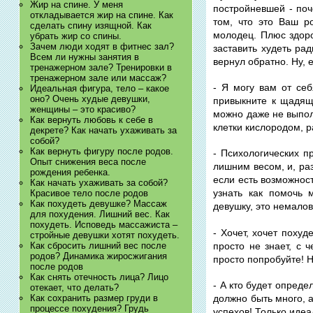
Жир на спине. У меня
постройневшей - поч
откладывается жир на спине. Как
том, что это Ваш р
сделать спину изящной. Как
молодец. Плюс здоро
убрать жир со спины.
Зачем люди ходят в фитнес зал?
заставить худеть ра
Всем ли нужны занятия в
вернул обратно. Ну, е
тренажерном зале? Тренировки в
тренажерном зале или массаж?
- Я могу вам от себ
Идеальная фигура, тело – какое
оно? Очень худые девушки,
привыкните к щадящ
женщины – это красиво?
можно даже не выпол
Как вернуть любовь к себе в
клетки кислородом, р
декрете? Как начать ухаживать за
собой?
Как вернуть фигуру после родов.
- Психологических п
Опыт снижения веса после
лишним весом, и, ра
рождения ребенка.
если есть возможност
Как начать ухаживать за собой?
узнать как помочь 
Красивое тело после родов
Как похудеть девушке? Массаж
девушку, это немалов
для похудения. Лишний вес. Как
похудеть. Исповедь массажиста –
- Хочет, хочет похуд
стройные девушки хотят похудеть.
просто не знает, с 
Как сбросить лишний вес после
родов? Динамика жиросжигания
просто попробуйте! Н
после родов
Как снять отечность лица? Лицо
- А кто будет опреде
отекает, что делать?
Как сохранить размер груди в
должно быть много, а
процессе похудения? Грудь
успехов! Только идеа