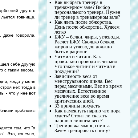
Как выбрать тренера в
тренажерном зале? Выбор
орблений другого
персонального тренера. Нужен
 льется говнище.
ли тренер в тренажерном зале?
Как жить после обжорства.
День после обжорства. Худеем
легко
, даже говорила,
БЖУ – белки, жиры, углеводы.
Расчет БЖУ. Сколько белков,
жиров и углеводов должно
быть в рационе.
Читмил и читинг. Как
правильно проводить читмил.
Нашел себе другую
Что такое читинг и читмил в
о с таким весом.
похудении?
Зависимость веса от
менструального цикла. Вес
дни, когда у меня
перед месячными. Вес во время
троя нет, тогда в
месячных. Естественное
! - что у нее вот
увеличение веса во время
критических дней.
33 причины похудеть
ь близки проблемы
Как намекнуть парню что пора
худеть? Стоит ли сказать
парню о лишнем весе?
Тренировка мышц спины.
дятся тем, что "я
Зачем тренировать спину?
о". Это, конечно,