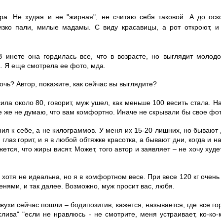
ра. Не худая и не "жирная", не считаю себя таковой. А до оск
низко пали, милые мадамы. С виду красавицы, а рот откроют, и
 инете она гордилась все, что в возрасте, но выглядит молодо
а. Я еще смотрела ее фото, мда.
очь? Автор, покажите, как сейчас вы выглядите?
сила около 80, говорит, муж ушел, как меньше 100 весить стала. 
 же не думаю, что вам комфортно. Иначе не скрывали бы свое фот
ия к себе, а не килограммов. У меня их 15-20 лишних, но бывают 
лаз горит, и я в любой обтяжке красотка, а бывают дни, когда и нас
тся, что жиры висят. Может, того автор и заявляет – не хочу худеть
 хотя не идеальна, но я в комфортном весе. При весе 120 кг очен
енями, и так далее. Возможно, муж просит вас, любя.
жухи сейчас пошли – бодипозитив, кажется, называется, где все гор
лива" "если не нравлюсь - не смотрите, меня устраивает, ко-ко-к