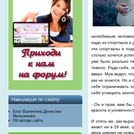
нелюбимым человеко
надо из спортзала и 
эти спортзалы и под
столько хочется успе
уже было реально тя
тяжело. Ради себя, л
вверх. Муж видел, чт
как не хочется. Но и
себя ограничивать х
себя уговорить захоте
Навигация по сайту
- Он и прав, вам бы
красота и ухоженност
Блог Валентина Денисова-
Мельникова
Об авторе сайта
И опять же, как выра
живет не в 18 веке, 
жена никому не нужн