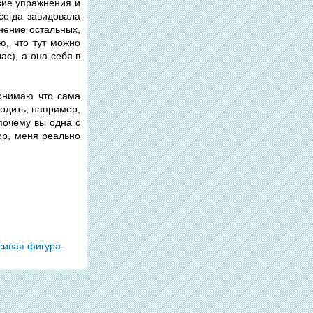
гкие упражнения и
сегда завидовала
мнение остальных,
ю, что тут можно
ас), а она себя в
понимаю что сама
ходить, например,
 почему вы одна с
тор, меня реально
сивая фигура.