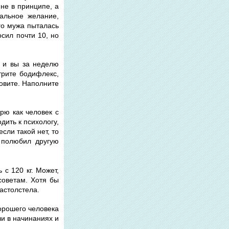
 не в принципе, а
мальное желание,
го мужа пыталась
осил почти 10, но
, и вы за неделю
трите бодифлекс,
овите. Наполните
рю как человек с
дить к психологу,
сли такой нет, то
, полюбил другую
 с 120 кг. Может,
советам. Хотя бы
растолстела.
хорошего человека
чи в начинаниях и