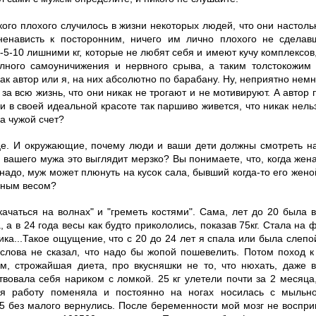
акого плохого случилось в жизни некоторых людей, что они настол
ненависть к посторонним, ничего им лично плохого не сделав
3-5-10 лишними кг, которые не любят себя и имеют кучу комплексов
олного самоуничижения и нервного срыва, а таким толстокожим
ак автор или я, на них абсолютно по барабану. Ну, неприятно немн
за всю жизнь, что они никак не трогают и не мотивируют. А автор
и в своей идеальной красоте так паршиво живется, что никак нел
а чужой счет?
це. И окружающие, почему люди и ваши дети должны смотреть 
 вашего мужа это выглядит мерзко? Вы понимаете, что, когда жена
надо, муж может плюнуть на кусок сала, бывший когда-то его жено
ьным весом?
"качаться на волнах" и "греметь костями". Сама, лет до 20 была 
, а в 24 года весы как будто прикололись, показав 75кг. Стала на 
ика...Такое ощущение, что с 20 до 24 лет я спала или была слепо
 слова не сказал, что надо бы жопой пошевелить. Потом поход к 
м, строжайшая диета, про вкусняшки не то, что нюхать, даже 
ствовала себя нариком с ломкой. 25 кг улетели почти за 2 месяц
мя работу поменяла и постоянно на ногах носилась с мыльн
5 без малого вернулись. После беременности мой мозг не воспри