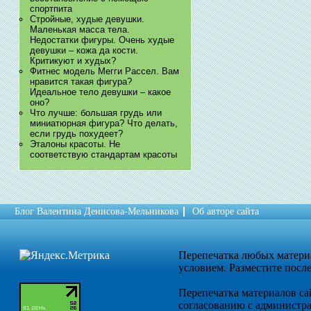
спортпита
Стройные, худые девушки.
Маленькая масса тела.
Недостатки фигуры. Очень худые
девушки – кожа да кости.
Критикуют и худых?
Фитнес модель Мегги Рассел. Вам
нравится такая фигура?
Идеальное тело девушки – какое
оно?
Что лучше: большая грудь или
миниатюрная фигура? Что делать,
если грудь похудеет?
Эталоны красоты. Не
соответствую стандартам красоты
Блог Валентина Денисова-Мельникова
Об авторе сайта
Перепечатка любых мате
условием. Разместите посл
Перепечатка материалов сай
согласованию с администра