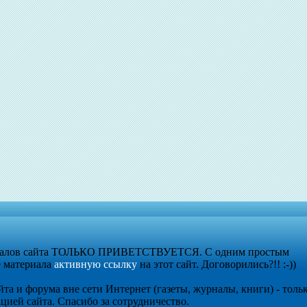
риалов сайта ТОЛЬКО ПРИВЕТСТВУЕТСЯ. С одним простым
е материала
активную ссылку
на этот сайт. Договорились?!! :-))
та и форума вне сети Интернет (газеты, журналы, книги) - толь
цией сайта. Спасибо за сотрудничество.