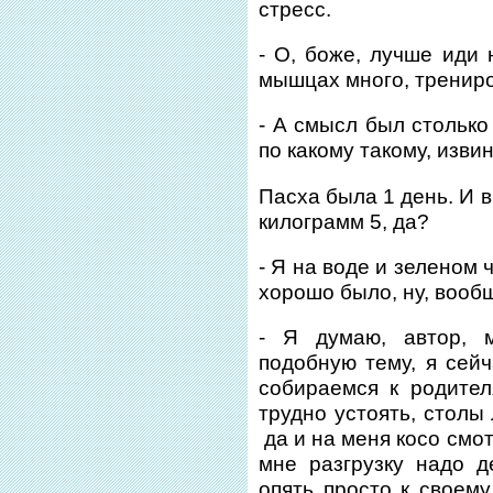
стресс.
- О, боже, лучше иди 
мышцах много, трениро
- А смысл был столько
по какому такому, изви
Пасха была 1 день. И 
килограмм 5, да?
- Я на воде и зеленом 
хорошо было, ну, вооб
- Я думаю, автор, м
подобную тему, я сей
собираемся к родител
трудно устоять, столы 
да и на меня косо смот
мне разгрузку надо д
опять просто к своему