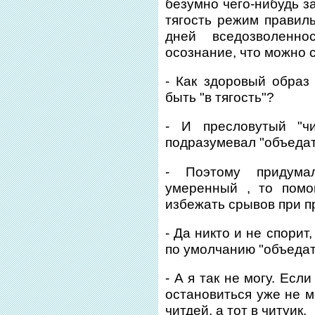
безумно чего-нибудь з
тягость режим правиль
дней вседозволенн
осознание, что можно с
- Как здоровый образ
быть "в тягость"?
- И пресловутый "чи
подразумевал "объедат
- Поэтому придума
умеренный , то помо
избежать срывов при п
- Да никто и не спорит
по умолчанию "объедат
- А я так не могу. Есл
остановиться уже не м
читдей, а тот в читуик.