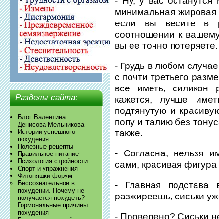
- Ну, у вас останутся
минимальная жировая п
если вы весите в 
соотношении к вашему 
вы ее точно потеряете.
- Грудь в любом случае 
с почти третьего разм
все иметь, силикон 
Разделы сайта:
кажется, лучше имет
подтянутую и красивую
Блог Валентина
попу и талию без тону
Денисова-Мельникова
также.
Истории успешного
похудения
Полезные рецепты
- Согласна, нельзя и
Правильное питание
Психология стройности
сами, красивая фигура 
Спорт и упражнения
Фитоняшки форум
Бессознательное в
- Главная подстава 
похудении. Почему не
разжиреешь, сиськи уже
получается похудеть?
Гормональные причины
похудения
- Проверено? Сиськи н