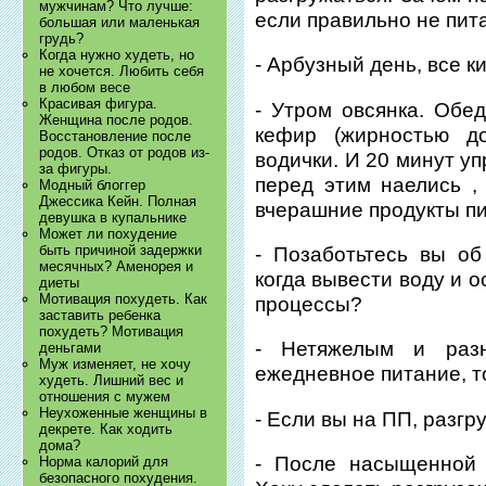
мужчинам? Что лучше:
если правильно не пита
большая или маленькая
грудь?
Когда нужно худеть, но
- Арбузный день, все к
не хочется. Любить себя
в любом весе
Красивая фигура.
- Утром овсянка. Обед
Женщина после родов.
кефир (жирностью д
Восстановление после
родов. Отказ от родов из-
водички. И 20 минут уп
за фигуры.
перед этим наелись ,
Модный блоггер
Джессика Кейн. Полная
вчерашние продукты пи
девушка в купальнике
Может ли похудение
быть причиной задержки
- Позаботьтесь вы об
месячных? Аменорея и
когда вывести воду и о
диеты
Мотивация похудеть. Как
процессы?
заставить ребенка
похудеть? Мотивация
- Нетяжелым и раз
деньгами
Муж изменяет, не хочу
ежедневное питание, то
худеть. Лишний вес и
отношения с мужем
Неухоженные женщины в
- Если вы на ПП, разгр
декрете. Как ходить
дома?
- После насыщенной 
Норма калорий для
безопасного похудения.