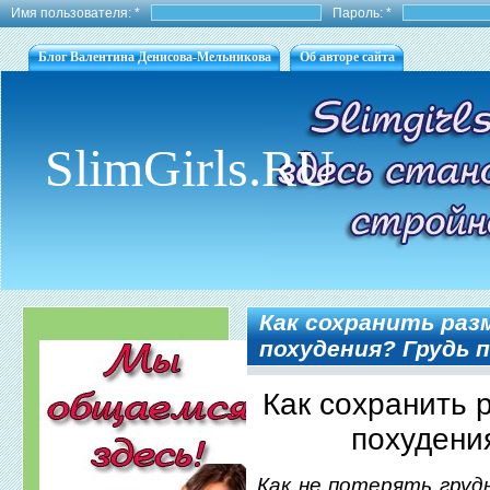
Имя пользователя:
*
Пароль:
*
Блог Валентина Денисова-Мельникова
Об авторе сайта
SlimGirls.RU
Как сохранить раз
похудения? Грудь 
Как сохранить 
похудени
Как не потерять груд