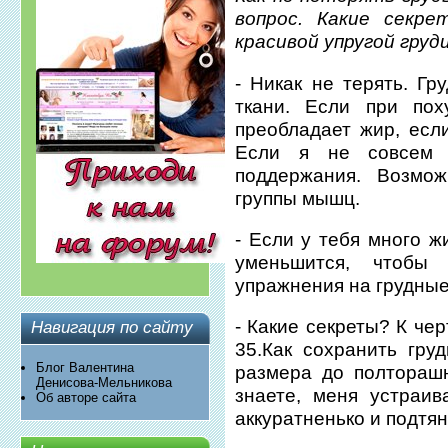
вопрос. Какие секр
красивой упругой груди
- Никак не терять. Гр
ткани. Если при пох
преобладает жир, если
Если я не совсем 
поддержания. Возмож
группы мышц.
- Если у тебя много ж
уменьшится, чтобы
упражнения на грудны
- Какие секреты? К чер
Навигация по сайту
35.Как сохранить груд
Блог Валентина
размера до полторашн
Денисова-Мельникова
знаете, меня устраив
Об авторе сайта
аккуратненько и подтян