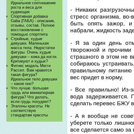
Идеальное соотношение
роста и веса для
- Никаких разгрузочн
худеющих
стресс организма, во-
Спортивная добавка
Gaba (ГАБА) - описание,
быть опять зажор, и
отзывы, состав. Полное
набрали, жидкость зад
восстановление с
помощью спортпита
Стройные, худые
- Я за один день от
девушки. Маленькая
масса тела. Недостатки
творожной и прочими 
фигуры. Очень худые
страшного в этом не в
девушки – кожа да кости.
Критикуют и худых?
собираюсь устраивать
Фитнес модель Мегги
правильному питанию 
Рассел. Вам нравится
такая фигура?
вес придет в норму.
Идеальное тело девушки
– какое оно?
Что лучше: большая
- Все правильно! Из-
грудь или миниатюрная
вода задерживается. 
фигура? Что делать,
если грудь похудеет?
сделать перевес БЖУ в 
Эталоны красоты. Не
соответствую
- А я вообще не сове
стандартам красоты
уберете только лишнюю
все сделается само за 