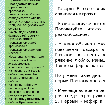
Гормоны и лишний вес.
Последствия приема
гормональных
- Говорят. Я-то со св
препаратов
спаниеля не грозят.
Жир на спине. У меня
откладывается жир на
спине. Как сделать спину
- Какие разгрузочные 
изящной. Как убрать жир
Посоветуйте что-т
со спины.
Зачем люди ходят в
разнообразное.
фитнес зал? Всем ли
нужны занятия в
тренажерном зале?
- У меня обычно шокол
Тренировки в
повышения сахара в 
тренажерном зале или
массаж?
Главное, не съесть в
Идеальная фигура, тело
ряженке люблю. Раньш
– какое оно? Очень
худые девушки,
Так же кефир плюс твор
женщины – это красиво?
Как вернуть любовь к
себе в декрете? Как
Но у меня такие дни, 
начать ухаживать за
норму. Поэтому мне лег
собой?
Как вернуть фигуру
после родов. Опыт
- Мне еще во время б
снижения веса после
раз в неделю разгружа
рождения ребенка.
Как начать ухаживать за
2. Первый - кефир и 
собой? Красивое тело