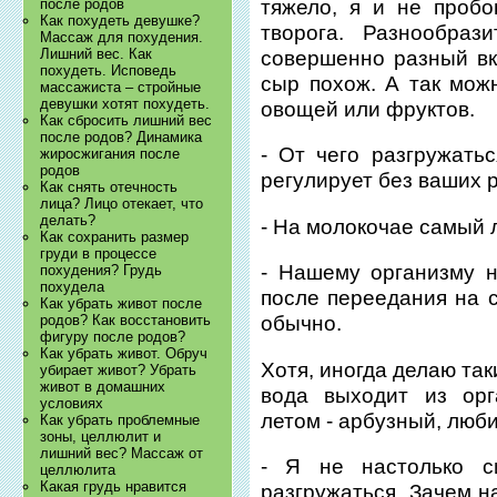
тяжело, я и не пробо
после родов
Как похудеть девушке?
творога. Разнообра
Массаж для похудения.
Лишний вес. Как
совершенно разный вк
похудеть. Исповедь
сыр похож. А так можн
массажиста – стройные
девушки хотят похудеть.
овощей или фруктов.
Как сбросить лишний вес
после родов? Динамика
- От чего разгружать
жиросжигания после
родов
регулирует без ваших 
Как снять отечность
лица? Лицо отекает, что
делать?
- На молокочае самый 
Как сохранить размер
груди в процессе
- Нашему организму 
похудения? Грудь
похудела
после переедания на 
Как убрать живот после
родов? Как восстановить
обычно.
фигуру после родов?
Как убрать живот. Обруч
Хотя, иногда делаю так
убирает живот? Убрать
живот в домашних
вода выходит из орг
условиях
летом - арбузный, люб
Как убрать проблемные
зоны, целлюлит и
лишний вес? Массаж от
- Я не настолько с
целлюлита
Какая грудь нравится
разгружаться. Зачем н