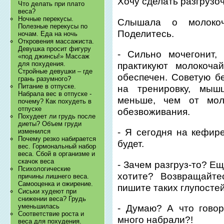
Хочу сделать разгрузо
Что делать при плато
веса?
Ночные перекусы.
Слышала о молокоч
Полезные перекусы по
Поделитесь.
ночам. Еда на ночь
Откровения массажиста.
Девушка просит фигуру
- Сильно мочегонит,
«под джинсы!» Массаж
для похудения.
практикуют молокоча
Стройные девушки – где
обеспечен. Советую бе
грань разумного?
Питание в отпуске.
на тренировку, мыш
Набрала вес в отпуске -
меньше, чем от мол
почему? Как похудеть в
отпуске
обезвоживания.
Похудеет ли грудь после
диеты? Объем груди
- Я сегодня на кефир
изменился
Почему резко набирается
будет.
вес. Гормональный набор
веса. Сбой в организме и
скачок веса
- Зачем разгруз-то? Е
Психологические
хотите? Возвращайте
причины лишнего веса.
Самооценка и ожирение.
пишите таких глупостей
Сиськи худеют при
снижении веса? Грудь
уменьшилась
- Думаю? А что гово
Соответствие роста и
много набрали?!
веса для похудения.