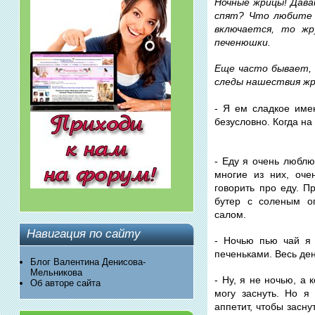
Ночные жрицы! Дава
спят? Что любите 
включается, то жр
печенюшки.
Еще часто бывает, 
следы нашествия ж
- Я ем сладкое име
безусловно. Когда на
- Еду я очень люблю
многие из них, оч
говорить про еду. П
бутер с соленым ог
салом.
Навигация по сайту
- Ночью пью чай я
печеньками. Весь ден
Блог Валентина Денисова-
Мельникова
- Ну, я не ночью, а 
Об авторе сайта
могу заснуть. Но я
аппетит, чтобы засну