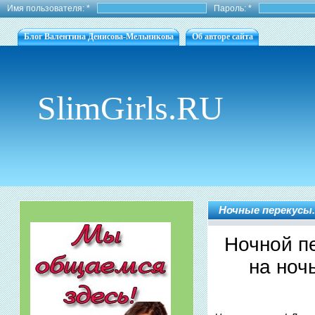
Имя пользователя:
*
Пароль:
*
Блог Валентина Денисова-Мельникова
Об авторе сайта
SlimGirls.RU
Ночные перекусы.
Ночной п
на ноч