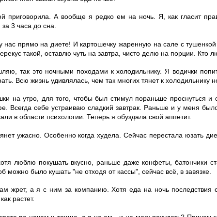
вой приговорила. А вообще я редко ем на ночь. Я, как гласит пр
за 3 часа до сна.
ы у нас прямо на диете! И картошечку жаренную на сале с тушенко
перекус такой, оставлю чуть на завтра, чисто делю на порции. Кто 
ляю, так это ночными походами к холодильнику. Я водички попи
 жрать. Всю жизнь удивлялась, чем так многих тянет к холодильнику 
шки на утро, для того, чтобы был стимул пораньше проснуться и 
е. Всегда себе устраиваю сладкий завтрак. Раньше и у меня было
али в области психологии. Теперь я обуздала свой аппетит.
тянет ужасно. Особенно когда худела. Сейчас перестала юзать ди
хотя люблю покушать вкусно, раньше даже конфеты, батончики ст
об можно было кушать "не отходя от кассы", сейчас всё, в завязке.
ам жрет, а я с ним за компанию. Хотя еда на ночь последствия с
как растет.
 жрете по ночам и тощие, а я не ем - и не могу похудеть? Причем