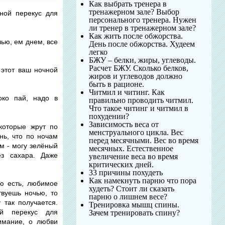
Как выбрать тренера в
тренажерном зале? Выбор
чной перекус для
персонального тренера. Нужен
ли тренер в тренажерном зале?
Как жить после обжорства.
чью, ем днем, все
День после обжорства. Худеем
легко
БЖУ – белки, жиры, углеводы.
Расчет БЖУ. Сколько белков,
 этот ваш ночной
жиров и углеводов должно
быть в рационе.
Читмил и читинг. Как
око пай, надо в
правильно проводить читмил.
Что такое читинг и читмил в
похудении?
Зависимость веса от
которые жрут по
менструального цикла. Вес
нь, что по ночам
перед месячными. Вес во время
м - могу зелёный
месячных. Естественное
з сахара. Даже
увеличение веса во время
критических дней.
33 причины похудеть
Как намекнуть парню что пора
лю есть, любимое
худеть? Стоит ли сказать
твуешь ночью, то
парню о лишнем весе?
 так получается.
Тренировка мышц спины.
ой перекус для
Зачем тренировать спину?
нимание, о любви