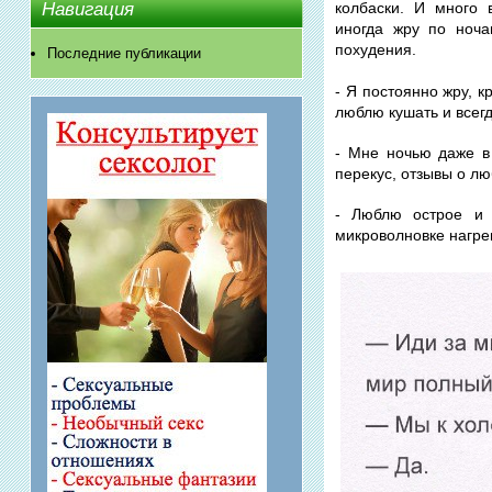
Навигация
колбаски. И много 
иногда жру по ноча
похудения.
Последние публикации
- Я постоянно жру, к
люблю кушать и всегд
- Мне ночью даже в 
перекус, отзывы о лю
- Люблю острое и 
микроволновке нагрев