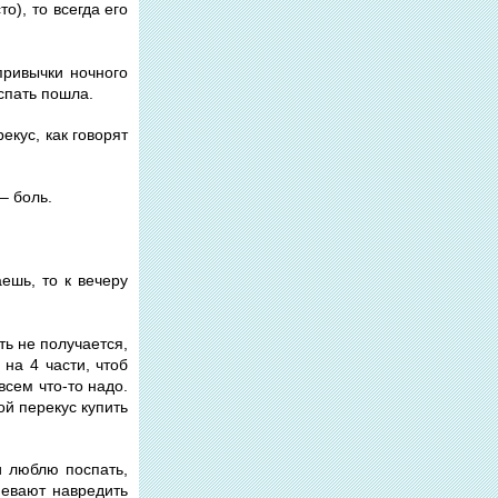
о), то всегда его
привычки ночного
спать пошла.
екус, как говорят
– боль.
ешь, то к вечеру
ть не получается,
на 4 части, чтоб
всем что-то надо.
ой перекус купить
и люблю поспать,
певают навредить