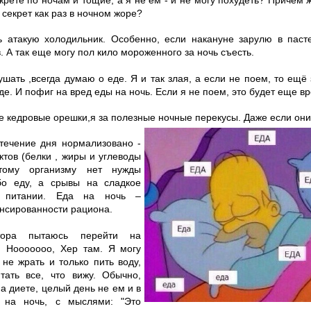
 секрет как раз в ночном жоре?
ь атакую холодильник. Особенно, если накануне зарулю в пас
. А так еще могу пол кило мороженного за ночь съесть.
ушать ,всегда думаю о еде. Я и так злая, а если не поем, то ещё
де. И пофиг на вред еды на ночь. Если я не поем, это будет еще в
е кедровые орешки,я за полезные ночные перекусы. Даже если он
 течение дня нормализовано -
ктов (белки , жиры и углеводы
этому организму нет нужды
бо еду, а срывы на сладкое
 питании. Еда на ночь –
нсированности рациона.
ора пытаюсь перейти на
. Нооооооо, Хер там. Я могу
не жрать и только пить воду,
птать все, что вижу. Обычно,
а диете, целый день не ем и в
 на ночь, с мыслями: "Это