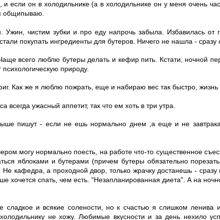
 и если он в холодильнике (а в холодильнике он у меня очень част
м общипываю.
и. Ужин, чистим зубки и про еду напрочь забыла. Избавилась от 
тали покупать ингредиенты для бутеров. Ничего не нашла - сразу 
Чаще всего люблю бутеры делать и кефир пить. Кстати, ночной пер
т психологическую природу.
фиг. Как же я люблю пожрать, еще и набираю вес так быстро, жизнь 
кса всегда ужасный аппетит, так что ем хоть в три утра.
ыше пишут - если не ешь нормально днем ,а еще и не завтрака
чером могу нормально поесть, на работе что-то существенное съес
ться яблоками и бутерами (причем бутеры обязательно порезать 
). Не кафедра, а проходной двор, только жрачку достанешь - сразу 
ше хочется спать, чем есть. "Незапланированная диета". А на ночн
е сладкое и всякие солености, но к счастью я слишком ленива 
 холодильнику не хожу. Любимые вкусности и за день нехило ус