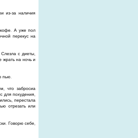
ри из-за наличия
 кофе. А уже пол
ночной перекус на
 Слезла с диеты,
е жрать на ночь и
о пью.
м, что забросиа
с для похудения,
ились, перестала
чью отрезать или
ски. Говорю себе,