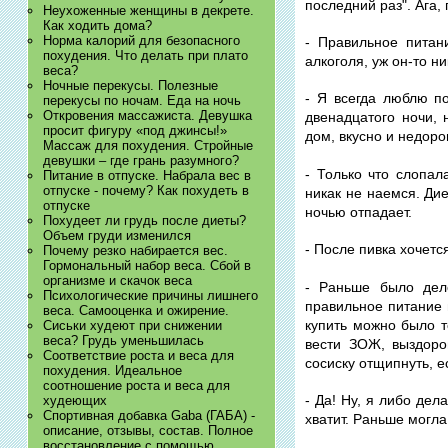
последний раз". Ага,
Неухоженные женщины в декрете.
Как ходить дома?
Норма калорий для безопасного
- Правильное питан
похудения. Что делать при плато
алкоголя, уж он-то ни
веса?
Ночные перекусы. Полезные
- Я всегда люблю по
перекусы по ночам. Еда на ночь
Откровения массажиста. Девушка
двенадцатого ночи, 
просит фигуру «под джинсы!»
дом, вкусно и недорог
Массаж для похудения. Стройные
девушки – где грань разумного?
- Только что слопал
Питание в отпуске. Набрала вес в
отпуске - почему? Как похудеть в
никак не наемся. Дие
отпуске
ночью отпадает.
Похудеет ли грудь после диеты?
Объем груди изменился
- После пивка хочетс
Почему резко набирается вес.
Гормональный набор веса. Сбой в
организме и скачок веса
- Раньше было дело
Психологические причины лишнего
правильное питание 
веса. Самооценка и ожирение.
купить можно было т
Сиськи худеют при снижении
веса? Грудь уменьшилась
вести ЗОЖ, выздоро
Соответствие роста и веса для
сосиску отщипнуть, е
похудения. Идеальное
соотношение роста и веса для
- Да! Ну, я либо де
худеющих
Спортивная добавка Gaba (ГАБА) -
хватит. Раньше могла
описание, отзывы, состав. Полное
восстановление с помощью