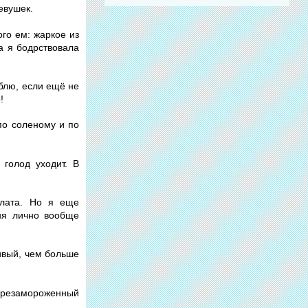
евушек.
ого ем: жаркое из
а я бодрствовала
юблю, если ещё не
!
 по соленому и по
 голод уходит. В
алата. Но я еще
ня лично вообще
чивый, чем больше
перезамороженный