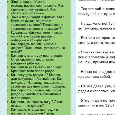
Жир на спине. У меня
откладывается жир на спине. Как
- Ток что чай с хал
сделать спину изящной. Как
убрать жир со спины.
последний раз кушаю 
Зачем люди ходят в фитнес зал?
Всем ли нужны занятия в
- Ну да, конечно! Т
тренажерном зале? Тренировки в
вот ем снек, ночной 
тренажерном зале или массаж?
Идеальная фигура, тело – какое
оно? Очень худые девушки,
- Вот чем не промыш
женщины – это красиво?
встану, а не то, что
Как вернуть любовь к себе в
декрете? Как начать ухаживать за
собой?
- Я оставляю вкусня
Как вернуть фигуру после родов.
все с ароматным коф
Опыт снижения веса после
на ночь, причины леж
рождения ребенка.
Как начать ухаживать за собой?
Красивое тело после родов
- Ночью на сладкое 
Как похудеть девушке? Массаж
прошел сам собой.
для похудения. Лишний вес. Как
похудеть. Исповедь массажиста –
- Не ем давно уже, 
стройные девушки хотят похудеть.
Как сбросить лишний вес после
рядом с кроватью ,чт
родов? Динамика жиросжигания
после родов
- У меня муж по ноч
Как снять отечность лица? Лицо
мамончик в его 32 ой 
отекает, что делать?
Как сохранить размер груди в
процессе похудения? Грудь
- Ну как? Как вы все