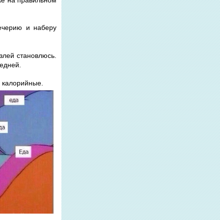
течерию и наберу
 злей становлюсь.
редней.
и калорийные.