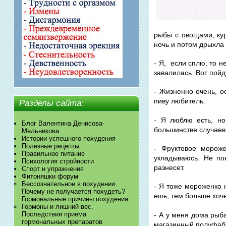
рыбы с овощами, кур
ночь и потом дрыхла 
- Я, если сплю, то 
завалилась. Вот пойд
- Жизненно очень, о
пиву любитель.
Разделы сайта:
- Я люблю есть, но
Блог Валентина Денисова-
большинстве случаев
Мельникова
Истории успешного похудения
Полезные рецепты
- Фруктовое мороже
Правильное питание
укладываюсь. Не по
Психология стройности
разнесет.
Спорт и упражнения
Фитоняшки форум
Бессознательное в похудении.
- Я тоже мороженко 
Почему не получается похудеть?
ешь, тем больше хоче
Гормональные причины похудения
Гормоны и лишний вес.
Последствия приема
- А у меня дома рыб
гормональных препаратов
магазинный полуфабр