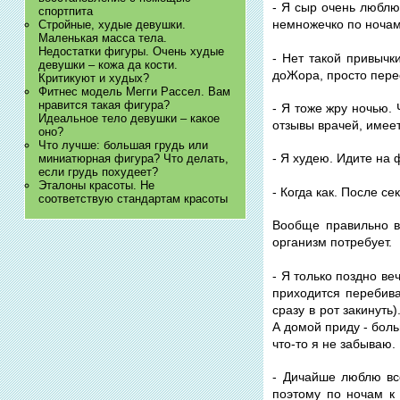
- Я сыр очень люблю,
спортпита
немножечко по ноча
Стройные, худые девушки.
Маленькая масса тела.
Недостатки фигуры. Очень худые
- Нет такой привычк
девушки – кожа да кости.
доЖора, просто перес
Критикуют и худых?
Фитнес модель Мегги Рассел. Вам
нравится такая фигура?
- Я тоже жру ночью. 
Идеальное тело девушки – какое
отзывы врачей, имее
оно?
Что лучше: большая грудь или
- Я худею. Идите на 
миниатюрная фигура? Что делать,
если грудь похудеет?
Эталоны красоты. Не
- Когда как. После се
соответствую стандартам красоты
Вообще правильно в
организм потребует.
- Я только поздно ве
приходится перебива
сразу в рот закинуть
А домой приду - боль
что-то я не забываю.
- Дичайше люблю вс
поэтому по ночам к