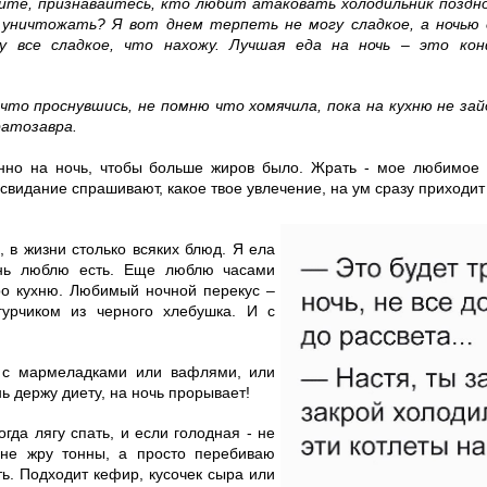
йте, признавайтесь, кто любит атаковать холодильник поздно
уничтожать? Я вот днем терпеть не могу сладкое, а ночью
у все сладкое, что нахожу. Лучшая еда на ночь – это ко
что проснувшись, не помню что хомячила, пока на кухню не зай
ратозавра.
нно на ночь, чтобы больше жиров было. Жрать - мое любимое 
 свидание спрашивают, какое твое увлечение, на ум сразу приходит
, в жизни столько всяких блюд. Я ела
ень люблю есть. Еще люблю часами
ро кухню. Любимый ночной перекус –
урчиком из черного хлебушка. И с
 с мармеладками или вафлями, или
ь держу диету, на ночь прорывает!
когда лягу спать, и если голодная - не
 не жру тонны, а просто перебиваю
ть. Подходит кефир, кусочек сыра или