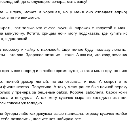
 последний, до следующего вечера, мать вашу!
ие – штука, может, и хорошая, но у меня оно отпадает априо
как в пп не впишется.
жрать, вот только что съела вкусный пирожок с капустой и мак
на минуточку. Кстати, хрицам ночи могу подсказать, где купить 
о, с доставкой.
а творожку и чайку с пахлавой. Еще ночью буду пахлаву лопать.
ты – это зло. Здоровое питание – тоже. А как ем, что хочу, желани
я жрать все подряд и в любое время суток, а так я мало жру, но пив
, ночной дожор лютый, потом отвыкла, и все. А секрет в то
и фионяшество. Попустило. А так у меня ранее был ночной переку
олько у тренера за бешеные бабки. Короче, заболела, бабки конч
вила и похудела. А так могу кусочек сыра из холодильника но
сли совсем уж голодно.
лаю бутеры либо как девушка выше написала: отрежу кусочек колба
 себе позволить , щас чет нет, набираю вес.