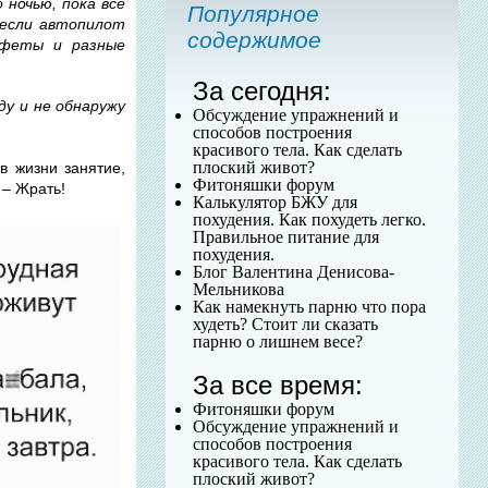
 ночью, пока все
Популярное
 если автопилот
содержимое
нфеты и разные
За сегодня:
ду и не обнаружу
Обсуждение упражнений и
способов построения
красивого тела. Как сделать
плоский живот?
в жизни занятие,
Фитоняшки форум
 – Жрать!
Калькулятор БЖУ для
похудения. Как похудеть легко.
Правильное питание для
похудения.
Блог Валентина Денисова-
Мельникова
Как намекнуть парню что пора
худеть? Стоит ли сказать
парню о лишнем весе?
За все время:
Фитоняшки форум
Обсуждение упражнений и
способов построения
красивого тела. Как сделать
плоский живот?