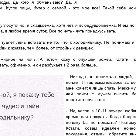
воды. Да кого я обманываю? Да, я
м! Кусок пицы, бутер с семгой - это мое все! Такой себе но
руглосуточно, я сладкоежка, хотя нет, я всюедувдомеежка. И ем но
а, в любое время суток. Все по чуть - чуть понадкусывать.
туалет лень вставать не то, что к холодильнику. Не понимаю я
бви к жратве, тем более, от стройных девушек.
жирное на ночь. А потом хожу с опухшей рожей. Кстати, ч
ать, офигенно, и он разбухает в 2 раза больше.
- Никогда не понимала людей, 
ночам. Я так выматываюсь за де
мне хочется лишь спать. Максиму
чай пойти с мужем выпить бе
аппетита ночью нет.
- Ну, часов в 10-11 вечера люб
время для пожрать. Когда бодрс
почему бы не пожрать? Поэтому
Кстати, совам идеален ночн
похудения, отзывы, обратите в