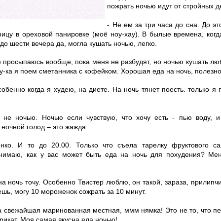
пожрать ночью идут от стройных д
- Не ем за три часа до сна. До эт
ицу в ореховой панировке (моё ноу-хау). В былые времена, когд
до шести вечера да, могла кушать ночью, легко.
не просыпаюсь вообще, пока меня не разбудят, но ночью кушать л
у-ка я поем сметанника с кофейком. Хорошая еда на ночь, полезно
собенно когда я худею, на диете. На ночь тянет поесть. только я
 не ночью. Ночью если чувствую, что хочу есть - пью воду, и
 ночной голод – это жажда.
нко. И то до 20.00. Только что съела тарелку фруктового с
нимаю, как у вас может быть еда на ночь для похудения? Ме
на ночь точу. Особенно Твистер люблю, он такой, зараза, прилип
шь, могу 10 мороженок сожрать за 10 минут.
а свежайшая маринованная местная, ммм нямка! Это не то, что 
икат. Моя самая вкусна еда ночью!