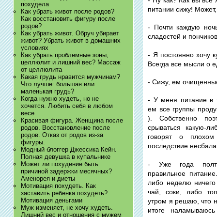
похудела
питании сижу! Может,
Как убрать живот после родов?
Как восстановить фигуру после
родов?
- Почти каждую ноч
Как убрать живот. Обруч убирает
сладостей и пончиков
живот? Убрать живот в домашних
условиях
- Я постоянно хочу к
Как убрать проблемные зоны,
целлюлит и лишний вес? Массаж
Всегда все мысли о е
от целлюлита
Какая грудь нравится мужчинам?
- Сижу, ем очищенны
Что лучше: большая или
маленькая грудь?
Когда нужно худеть, но не
- У меня питание в
хочется. Любить себя в любом
ем все группы проду
весе
). Собственно по
Красивая фигура. Женщина после
срываться какую-ли
родов. Восстановление после
родов. Отказ от родов из-за
говорят о плохом
фигуры.
последствие несбала
Модный блоггер Джессика Кейн.
Полная девушка в купальнике
- Уже года полт
Может ли похудение быть
причиной задержки месячных?
правильное питание
Аменорея и диеты
либо неделю ничего 
Мотивация похудеть. Как
чай, соки, либо то
заставить ребенка похудеть?
Мотивация деньгами
утром я решаю, что н
Муж изменяет, не хочу худеть.
итоге наламываюсь
Лишний вес и отношения с мужем