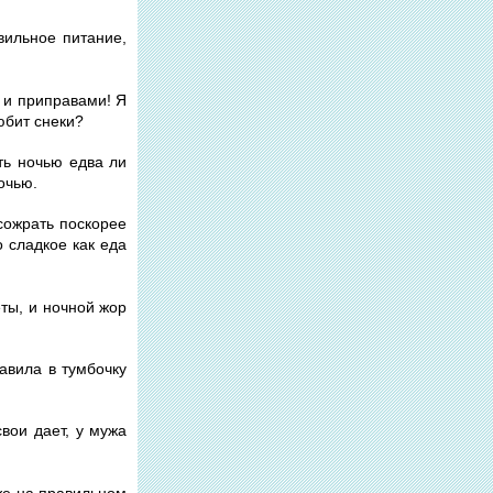
авильное питание,
й и приправами! Я
любит снеки?
ть ночью едва ли
ночью.
сожрать поскорее
 сладкое как еда
еты, и ночной жор
авила в тумбочку
вои дает, у мужа
 же на правильном