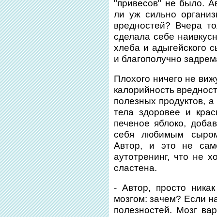
"привесов" не было. А
ли уж сильно органи
вредностей? Вчера то
сделала себе наивкус
хлеба и адыгейского с
и благополучно задрем
Плохого ничего не вижу
калорийность вредност
полезных продуктов, а 
тела здоровее и крас
печеное яблоко, доба
себя любимым сыром
Автор, и это не сам
аутотренинг, что не 
сластена.
- Автор, просто ника
мозгом: зачем? Если н
полезностей. Мозг вар