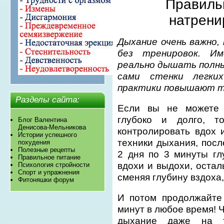
Правиль
натрени
Дыхание очень важно,
без тренировок. И
реально дышать полны
сами стенки легки
практики повышают т
Разделы сайта:
Если вы не можете 
глубоко и долго, т
Блог Валентина
Денисова-Мельникова
контролировать вдох 
Истории успешного
техники дыхания, пос
похудения
Полезные рецепты
2 дня по 3 минуты гл
Правильное питание
вдохи и выдохи, остал
Психология стройности
Спорт и упражнения
сменяя глубину вздоха,
Фитоняшки форум
И потом продолжайте
минут в любое время! 
дыхание даже на тр