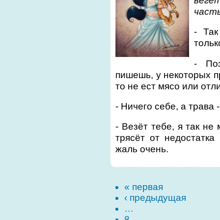
вегет
часть
- Та
тольк
- По
пишешь, у некоторых пр
то не ест мясо или отл
- Ничего себе, а трава 
- Везёт тебе, я так не
трясёт от недостатка
жаль очень.
« первая
‹ предыдущая
…
8