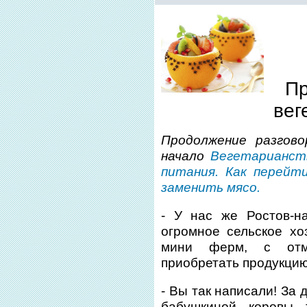
Пр
вег
Продолжение разгово
начало
Вегетарианств
питания. Как перейт
заменить мясо.
- У нас же Ростов-н
огромное сельское хо
мини ферм, с отм
приобретать продукцию
- Вы так написали! За 
бабушкиной коровы 