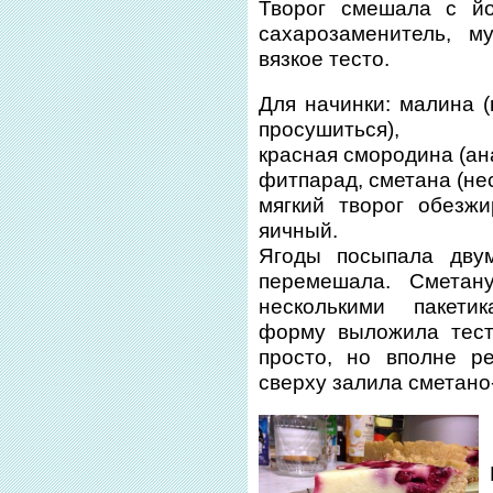
Творог смешала с йо
сахарозаменитель, м
вязкое тесто.
Для начинки: малина 
просушиться),
красная смородина (ан
фитпарад, сметана (нес
мягкий творог обезжи
яичный.
Ягоды посыпала двум
перемешала. Сметан
несколькими пакети
форму выложила тест
просто, но вполне р
сверху залила сметано