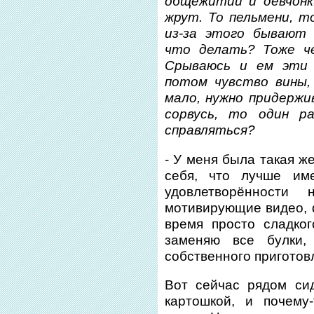
общежитии и девчонк
жрут. То пельмени, т
из-за этого бывают 
что делать? Тоже че
Срываюсь и ем эти г
потом чувство вины,
мало, нужно придержи
сорвусь, то один р
справляться?
- У меня была такая ж
себя, что лучше име
удовлетворённости
мотивирующие видео, ф
время просто сладко
заменяю все булки,
собственного приготовл
Вот сейчас рядом си
картошкой, и почему