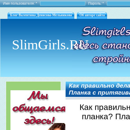
Имя пользователя:
*
Пароль:
*
Блог Валентина Денисова-Мельникова
Об авторе сайта
SlimGirls.RU
Как правильно дел
Планка с притягив
Как правиль
планка? Пла