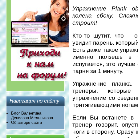
Упражнение Plank ob
колена сбоку.
Сложн
строит!
Кто-то шутит, что – 
увидит парень, которы
Есть даже такое упражн
именно ползешь в т
испугается, это лучше 
парня за 1 минуту.
Упражнение планка, 
тренеры, которые
упражнение со сведен
Навигация по сайту
притягивающими ногам
Блог Валентина
Если Вы
встанете в 
Денисова-Мельникова
Об авторе сайта
тренер говорит, опус
ноги в сторону. Сразу 