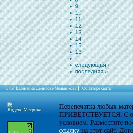
9
10
11
12
13
14
15
16
…
следующая ›
последняя »
Блог Валентина Денисова-Мельникова
Об авторе сайта
Перепечатка любых мат
ПРИВЕТСТВУЕТСЯ. С о
условием. Разместите по
ссылку
на этот сайт. Дог