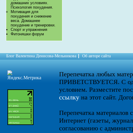
домашних условиях.
Психология похудения.
​Мотивация для
похудения и снижение
веса. Домашнее
похудение и тренировки.
Спорт и упражнения
Фитоняшки форум
Блог Валентина Денисова-Мельникова
Об авторе сайта
Перепечатка любых мате
ПРИВЕТСТВУЕТСЯ. С од
условием. Разместите по
ссылку
на этот сайт. Дого
Перепечатка материалов с
Интернет (газеты, журнал
согласованию с администр