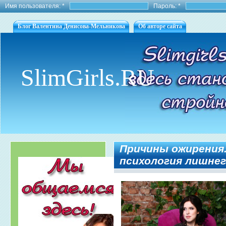
Имя пользователя:
*
Пароль:
*
Блог Валентина Денисова-Мельникова
Об авторе сайта
SlimGirls.RU
Причины ожирения.
психология лишнег