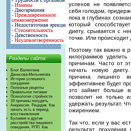
успехов не появляет
себя голодом, придерж
пока в глубинах созна
который способствуе
диету, срывается с не
точке. Или происходит
Поэтому так важно в 
килограммов уделить
Разделы сайта:
причинам. Часто от эт
начать новую диету.
Блог Валентина
Денисова-Мельникова
причина лишнего в
Истории успешного
эффективнее будет про
похудения
Полезные рецепты
это займет больше в
Правильное питание
позволит не только и
Психология стройности
33 причины похудеть
удержать результат. Ч
Анорексия. Рецидив. Как
начать есть в период
ожирением.
восстановления
Булимия и другие
Так что, если у вас е
расстройства пищевого
поведения. РПП. Как
результат похудения