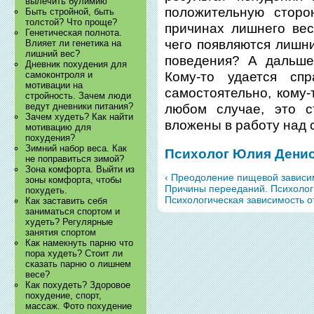
вылечить булимию
положительную сторо
Быть стройной, быть
толстой? Что проще?
причинах лишнего вес
Генетическая полнота.
чего появляются лишни
Влияет ли генетика на
лишний вес?
поведения? А дальше
Дневник похудения для
Кому-то удается сп
самоконтроля и
мотивации на
самостоятельно, кому-
стройность. Зачем люди
ведут дневники питания?
любом случае, это с
Зачем худеть? Как найти
вложены в работу над 
мотивацию для
похудения?
Зимний набор веса. Как
Психолог Юлия Дени
не поправиться зимой?
Зона комфорта. Выйти из
‹ Преодоление пищевой зависим
зоны комфорта, чтобы
Причины перееданий. Психолог
похудеть.
Психологическая зависимость от
Как заставить себя
заниматься спортом и
худеть? Регулярные
занятия спортом
Как намекнуть парню что
пора худеть? Стоит ли
сказать парню о лишнем
весе?
Как похудеть? Здоровое
похудение, спорт,
массаж. Фото похудение